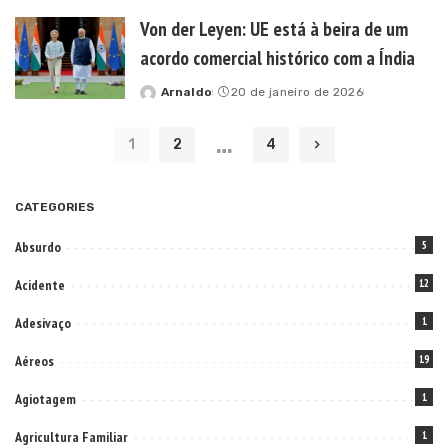
by
Von der Leyen: UE está à beira de um
acordo comercial histórico com a Índia
Arnaldo
20 de janeiro de 2026
Posted
by
…
1
2
4
CATEGORIES
Absurdo
5
Acidente
12
Adesivaço
1
Aéreos
19
Agiotagem
1
Agricultura Familiar
1