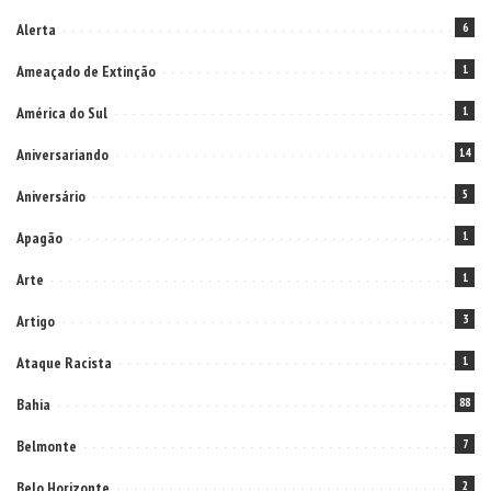
Alerta
6
Ameaçado de Extinção
1
América do Sul
1
Aniversariando
14
Aniversário
5
Apagão
1
Arte
1
Artigo
3
Ataque Racista
1
Bahia
88
Belmonte
7
Belo Horizonte
2