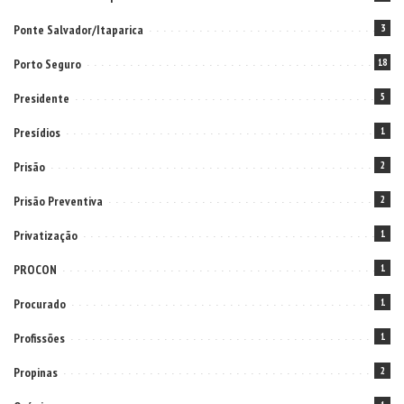
Ponte Salvador/Itaparica
3
Porto Seguro
18
Presidente
5
Presídios
1
Prisão
2
Prisão Preventiva
2
Privatização
1
PROCON
1
Procurado
1
Profissões
1
Propinas
2