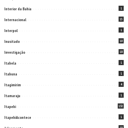
Interior da Bahia
1
Internacional
15
Interpol
1
Inusitado
10
Investigação
18
Itabela
1
Itabuna
1
Itagimirim
4
Itamaraju
1
Itapebi
132
ItapebiAcontece
1
10