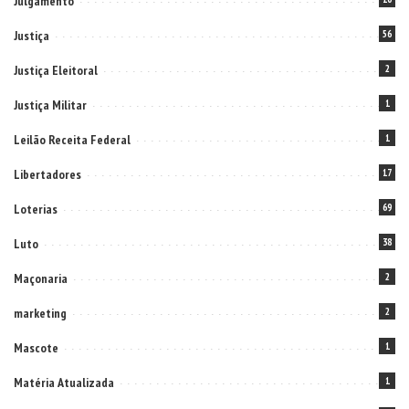
Julgamento
Justiça
56
Justiça Eleitoral
2
Justiça Militar
1
Leilão Receita Federal
1
Libertadores
17
Loterias
69
Luto
38
Maçonaria
2
marketing
2
Mascote
1
Matéria Atualizada
1