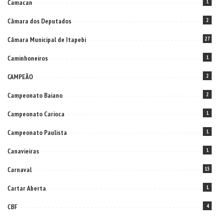
Camacan
1
Câmara dos Deputados
2
Câmara Municipal de Itapebi
27
Caminhoneiros
1
CAMPEÃO
2
Campeonato Baiano
2
Campeonato Carioca
1
Campeonato Paulista
1
Canavieiras
1
Carnaval
15
Cartar Aberta
1
CBF
4