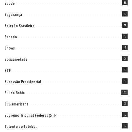
Saúde
81
Segurança
1
Seleção Brasileira
21
Senado
1
Shows
4
Solidariedade
2
STF
1
Sucessão Presidencial
1
Sul da Bahia
102
Sul-americana
2
Supremo Tribunal Federal (STF
1
Talento do futebol
1