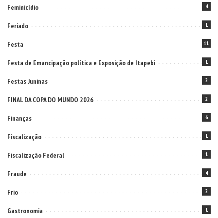
Feminicídio
4
Feriado
1
Festa
11
Festa de Emancipação política e Exposição de Itapebi
1
Festas Juninas
2
FINAL DA COPA DO MUNDO 2026
2
Finanças
6
Fiscalização
1
Fiscalização Federal
1
Fraude
4
Frio
2
Gastronomia
1