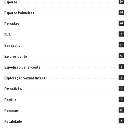
Esporte
66
Esporte Palmeiras
54
Estradas
44
EUA
3
Eunápolis
27
Ex-presidente
41
Expedição Beneficente
1
Exploração Sexual Infantil
1
Extradição
1
Família
1
Famosos
41
Fatalidade
2