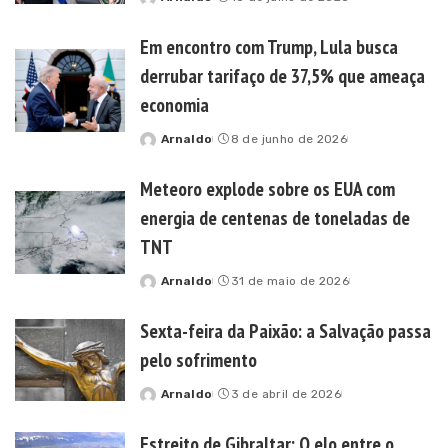
Posted
by
Em encontro com Trump, Lula busca
derrubar tarifaço de 37,5% que ameaça
economia
Arnaldo
8 de junho de 2026
Posted
by
Meteoro explode sobre os EUA com
energia de centenas de toneladas de
TNT
Arnaldo
31 de maio de 2026
Posted
by
Sexta-feira da Paixão: a Salvação passa
pelo sofrimento
Arnaldo
3 de abril de 2026
Posted
by
Estreito de Gibraltar: O elo entre o