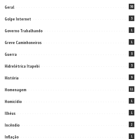
Geral
30
Golpe Internet
3
Governo Trabalhando
1
Greve Caminhoneiros
1
Guerra
3
Hidrelétrica Itapebi
3
História
9
Homenagem
11
Homicídio
1
Ilhéus
1
Incêndio
2
Inflação
1