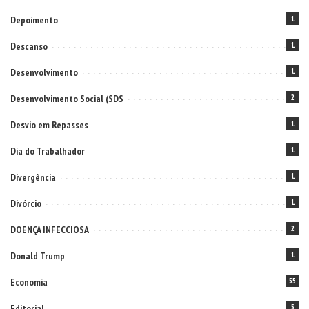
Depoimento
1
Descanso
1
Desenvolvimento
1
Desenvolvimento Social (SDS
2
Desvio em Repasses
1
Dia do Trabalhador
1
Divergência
1
Divórcio
1
DOENÇA INFECCIOSA
2
Donald Trump
1
Economia
55
Editorial
5