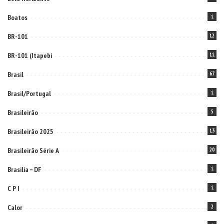
Boatos
1
BR-101
12
BR-101 (Itapebi
11
Brasil
67
Brasil/Portugal
1
Brasileirão
5
Brasileirão 2025
13
Brasileirão Série A
20
Brasilia – DF
1
C P I
1
Calor
2