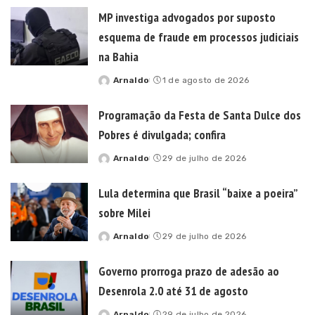
MP investiga advogados por suposto
esquema de fraude em processos judiciais
na Bahia
Arnaldo
1 de agosto de 2026
Posted
by
Programação da Festa de Santa Dulce dos
Pobres é divulgada; confira
Arnaldo
29 de julho de 2026
Posted
by
Lula determina que Brasil “baixe a poeira”
sobre Milei
Arnaldo
29 de julho de 2026
Posted
by
Governo prorroga prazo de adesão ao
Desenrola 2.0 até 31 de agosto
Arnaldo
29 de julho de 2026