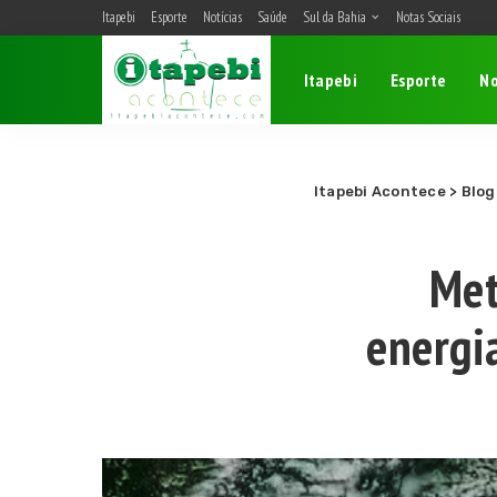
Itapebi
Esporte
Notícias
Saúde
Sul da Bahia
Notas Sociais
Belmonte
Itapebi
Esporte
No
Camacan
Eunápolis
Itagimirim
Itapebi
Itapebi Acontece
>
Blog
Porto Seguro
Met
energi