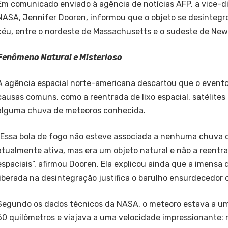
Em comunicado enviado à agência de notícias AFP, a vice-d
NASA, Jennifer Dooren, informou que o objeto se desinteg
céu, entre o nordeste de Massachusetts e o sudeste de Ne
Fenômeno Natural e Misterioso
A agência espacial norte-americana descartou que o evento 
causas comuns, como a reentrada de lixo espacial, satélites
alguma chuva de meteoros conhecida.
“Essa bola de fogo não esteve associada a nenhuma chuva 
atualmente ativa, mas era um objeto natural e não a reentra
espaciais”, afirmou Dooren. Ela explicou ainda que a imensa
liberada na desintegração justifica o barulho ensurdecedor 
Segundo os dados técnicos da NASA, o meteoro estava a uma
60 quilômetros e viajava a uma velocidade impressionante: 