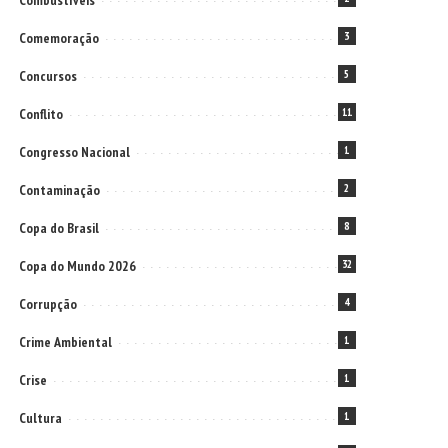
Combustíveis
Comemoração
3
Concursos
5
Conflito
11
Congresso Nacional
1
Contaminação
2
Copa do Brasil
8
Copa do Mundo 2026
32
Corrupção
4
Crime Ambiental
1
Crise
1
Cultura
1