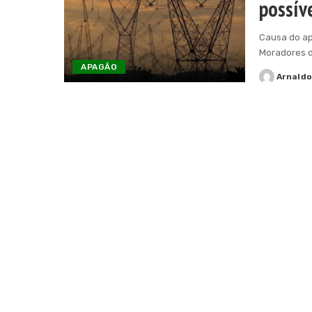
possív
Causa do ap
Moradores 
APAGÃO
Arnald
Posted
by