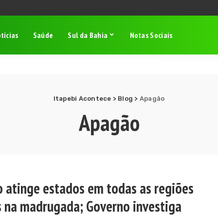
tícias
Saúde
Sul da Bahia
Notas Sociais
Itapebi Acontece
>
Blog
>
Apagão
Apagão
 atinge estados em todas as regiões
s na madrugada; Governo investiga