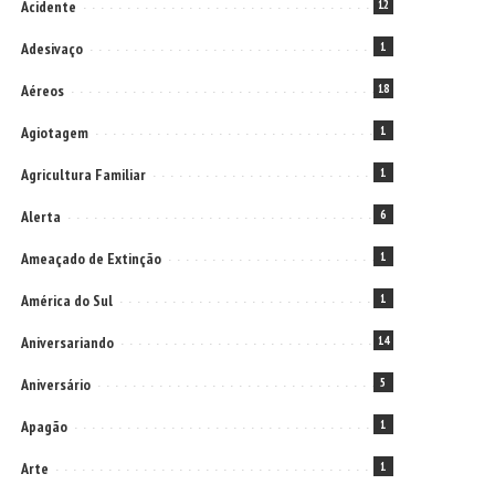
Acidente
12
Adesivaço
1
Aéreos
18
Agiotagem
1
Agricultura Familiar
1
Alerta
6
Ameaçado de Extinção
1
América do Sul
1
Aniversariando
14
Aniversário
5
Apagão
1
Arte
1