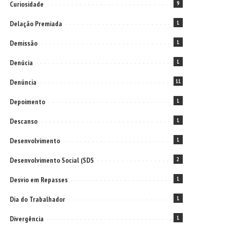
Curiosidade
9
Delação Premiada
1
Demissão
1
Denúcia
1
Denúncia
11
Depoimento
1
Descanso
1
Desenvolvimento
1
Desenvolvimento Social (SDS
2
Desvio em Repasses
1
Dia do Trabalhador
1
Divergência
1