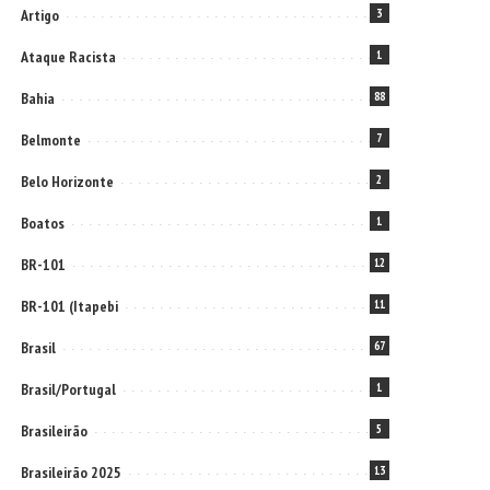
Artigo
3
Ataque Racista
1
Bahia
88
Belmonte
7
Belo Horizonte
2
Boatos
1
BR-101
12
BR-101 (Itapebi
11
Brasil
67
Brasil/Portugal
1
Brasileirão
5
Brasileirão 2025
13