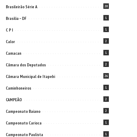
Brasileirão Série A
20
Brasilia – DF
1
C P I
1
Calor
2
Camacan
1
Câmara dos Deputados
2
Câmara Municipal de Itapebi
26
Caminhoneiros
1
CAMPEÃO
2
Campeonato Baiano
2
Campeonato Carioca
1
Campeonato Paulista
1