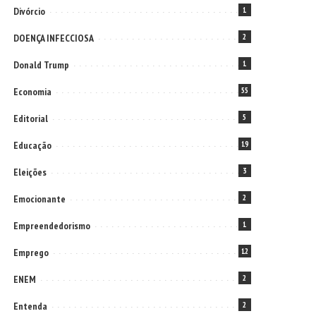
Divórcio
1
DOENÇA INFECCIOSA
2
Donald Trump
1
Economia
55
Editorial
5
Educação
19
Eleições
3
Emocionante
2
Empreendedorismo
1
Emprego
12
ENEM
2
Entenda
2