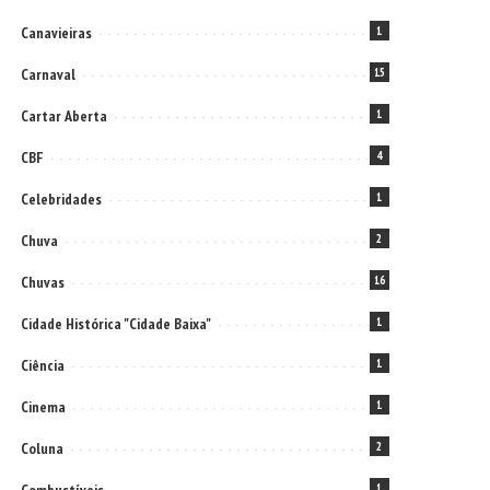
Canavieiras
1
Carnaval
15
Cartar Aberta
1
CBF
4
Celebridades
1
Chuva
2
Chuvas
16
Cidade Histórica "Cidade Baixa"
1
Ciência
1
Cinema
1
Coluna
2
1