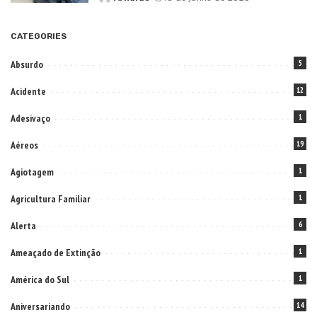
Posted
by
CATEGORIES
Absurdo
5
Acidente
12
Adesivaço
1
Aéreos
19
Agiotagem
1
Agricultura Familiar
1
Alerta
6
Ameaçado de Extinção
1
América do Sul
1
Aniversariando
14