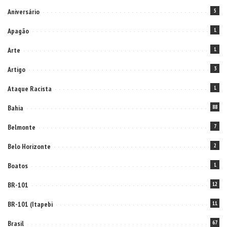
Aniversário
5
Apagão
1
Arte
1
Artigo
3
Ataque Racista
1
Bahia
88
Belmonte
7
Belo Horizonte
2
Boatos
1
BR-101
12
BR-101 (Itapebi
11
Brasil
67