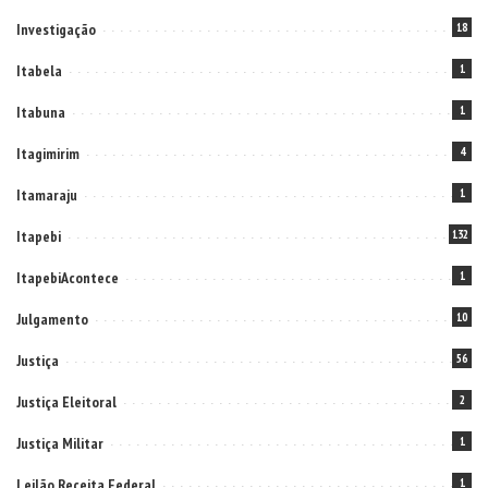
Investigação
18
Itabela
1
Itabuna
1
Itagimirim
4
Itamaraju
1
Itapebi
132
ItapebiAcontece
1
Julgamento
10
Justiça
56
Justiça Eleitoral
2
Justiça Militar
1
Leilão Receita Federal
1