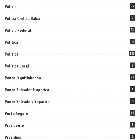
Polícia
75
Policia Civil da Bahia
2
Polícia Federal
31
Politica
4
Política
140
Política Local
2
Ponte Jequitinhonha
27
Ponte Salvador Itaparica
1
Ponte Salvador/Itaparica
3
Porto Seguro
18
Presidente
5
Presídios
1