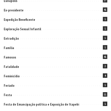
Eunápolis
27
Ex-presidente
41
Expedição Beneficente
1
Exploração Sexual Infantil
1
Extradição
1
Família
1
Famosos
41
Fatalidade
2
Feminicídio
4
Feriado
1
Festa
11
Festa de Emancipação política e Exposição de Itapebi
1