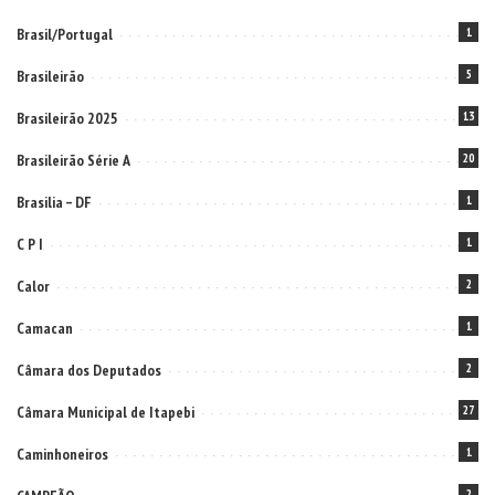
Brasil/Portugal
1
Brasileirão
5
Brasileirão 2025
13
Brasileirão Série A
20
Brasilia – DF
1
C P I
1
Calor
2
Camacan
1
Câmara dos Deputados
2
Câmara Municipal de Itapebi
27
Caminhoneiros
1
2