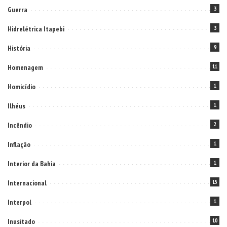
Guerra
3
Hidrelétrica Itapebi
3
História
9
Homenagem
11
Homicídio
1
Ilhéus
1
Incêndio
2
Inflação
1
Interior da Bahia
1
Internacional
15
Interpol
1
Inusitado
10