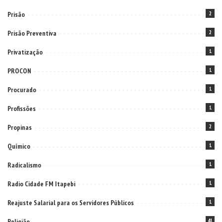
Prisão
2
Prisão Preventiva
2
Privatização
1
PROCON
1
Procurado
1
Profissões
1
Propinas
2
Químico
1
Radicalismo
1
Radio Cidade FM Itapebi
1
Reajuste Salarial para os Servidores Públicos
1
Religião
41