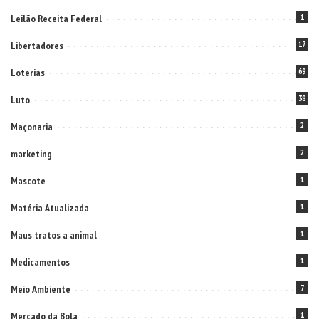
Leilão Receita Federal
1
Libertadores
17
Loterias
69
Luto
38
Maçonaria
2
marketing
2
Mascote
1
Matéria Atualizada
1
Maus tratos a animal
1
Medicamentos
1
Meio Ambiente
7
Mercado da Bola
1