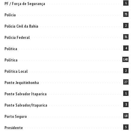
PF / Força de Segurança
1
Polícia
75
Policia Civil da Bahia
2
Polícia Federal
31
Politica
4
Política
140
Política Local
2
Ponte Jequitinhonha
27
Ponte Salvador Itaparica
1
Ponte Salvador/Itaparica
3
Porto Seguro
18
Presidente
5