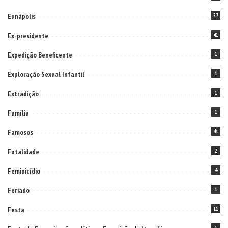
Eunápolis
27
Ex-presidente
41
Expedição Beneficente
1
Exploração Sexual Infantil
1
Extradição
1
Família
1
Famosos
41
Fatalidade
2
Feminicídio
4
Feriado
1
Festa
11