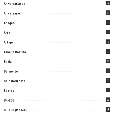
Aniversariando
14
Aniversário
5
Apagão
1
Arte
1
Artigo
3
Ataque Racista
1
Bahia
88
Belmonte
7
Belo Horizonte
2
Boatos
1
BR-101
12
BR-101 (Itapebi
11