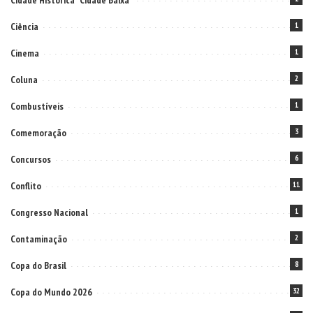
Cidade Histórica "Cidade Baixa"
Ciência
1
Cinema
1
Coluna
2
Combustíveis
1
Comemoração
3
Concursos
6
Conflito
11
Congresso Nacional
1
Contaminação
2
Copa do Brasil
8
Copa do Mundo 2026
32