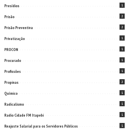
Presídios
1
Prisão
2
Prisão Preventiva
2
Privatização
1
PROCON
1
Procurado
1
Profissões
1
Propinas
2
Químico
1
Radicalismo
1
Radio Cidade FM Itapebi
1
Reajuste Salarial para os Servidores Públicos
1