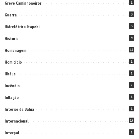
Greve Caminhoneiros
1
Guerra
3
Hidrelétrica Itapebi
3
História
9
Homenagem
11
Homicídio
1
Ilhéus
1
Incêndio
2
Inflação
1
Interior da Bahia
1
Internacional
15
Interpol
1