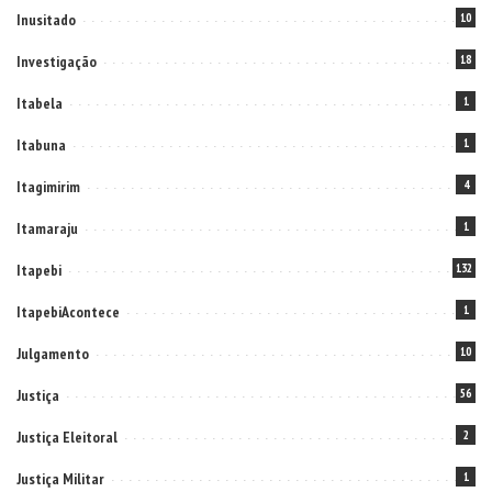
Inusitado
10
Investigação
18
Itabela
1
Itabuna
1
Itagimirim
4
Itamaraju
1
Itapebi
132
ItapebiAcontece
1
Julgamento
10
Justiça
56
Justiça Eleitoral
2
Justiça Militar
1