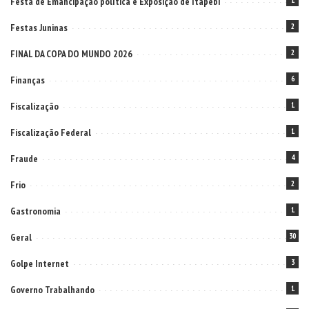
Festa de Emancipação política e Exposição de Itapebi
1
Festas Juninas
2
FINAL DA COPA DO MUNDO 2026
2
Finanças
6
Fiscalização
1
Fiscalização Federal
1
Fraude
4
Frio
2
Gastronomia
1
Geral
30
Golpe Internet
3
Governo Trabalhando
1