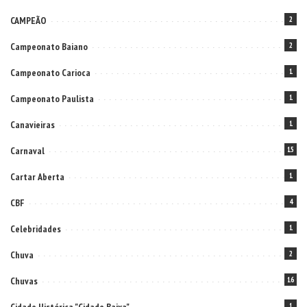
CAMPEÃO
2
Campeonato Baiano
2
Campeonato Carioca
1
Campeonato Paulista
1
Canavieiras
1
Carnaval
15
Cartar Aberta
1
CBF
4
Celebridades
1
Chuva
2
Chuvas
16
1