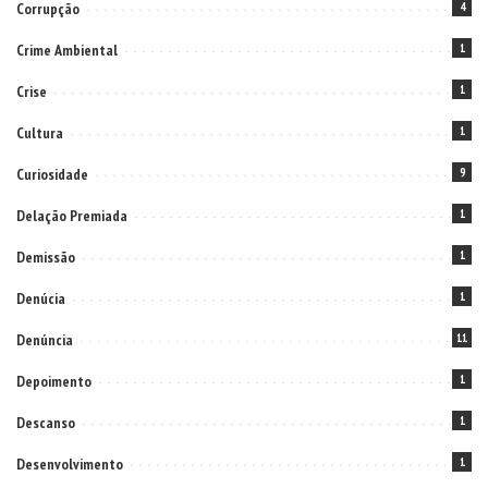
Corrupção
4
Crime Ambiental
1
Crise
1
Cultura
1
Curiosidade
9
Delação Premiada
1
Demissão
1
Denúcia
1
Denúncia
11
Depoimento
1
Descanso
1
Desenvolvimento
1