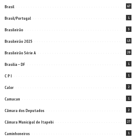
Brasil
67
Brasil/Portugal
1
Brasileirão
5
Brasileirão 2025
13
Brasileirão Série A
20
Brasilia – DF
1
C P I
1
Calor
2
Camacan
1
Câmara dos Deputados
2
Câmara Municipal de Itapebi
27
Caminhoneiros
1