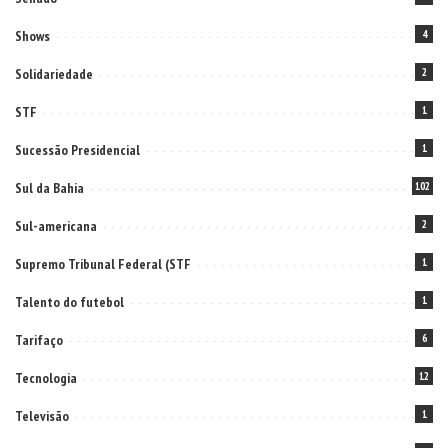
Shows
4
Solidariedade
2
STF
1
Sucessão Presidencial
1
Sul da Bahia
102
Sul-americana
2
Supremo Tribunal Federal (STF
1
Talento do futebol
1
Tarifaço
6
Tecnologia
12
Televisão
1