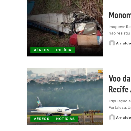
Monomo
Imagens: Re
não resistiu
Arnald
Posted
AÉREOS
POLÍCIA
by
Voo da
Recife
Tripulação 
Fortaleza. 
Arnald
AÉREOS
NOTÍCIAS
Posted
by