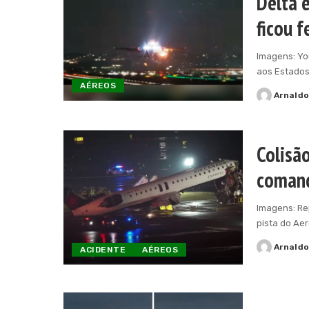
Delta 
ficou f
Imagens: Yo
aos Estados
AÉREOS
Arnald
Posted
by
Colisã
comand
Imagens: R
pista do Ae
Arnald
ACIDENTE
AÉREOS
Posted
by