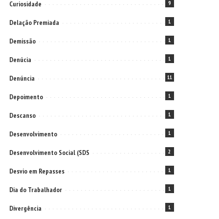
Curiosidade
9
Delação Premiada
1
Demissão
1
Denúcia
1
Denúncia
11
Depoimento
1
Descanso
1
Desenvolvimento
1
Desenvolvimento Social (SDS
2
Desvio em Repasses
1
Dia do Trabalhador
1
Divergência
1