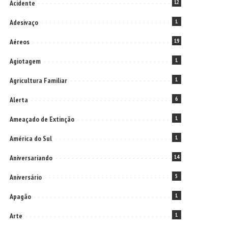
Acidente
12
Adesivaço
1
Aéreos
19
Agiotagem
1
Agricultura Familiar
1
Alerta
6
Ameaçado de Extinção
1
América do Sul
1
Aniversariando
14
Aniversário
5
Apagão
1
Arte
1