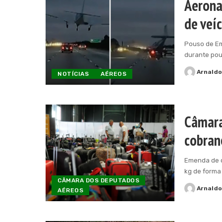
Aerona
de veí
Pouso de Em
durante po
Arnald
NOTÍCIAS
AÉREOS
Posted
by
Câmara
cobran
Emenda de 
kg de forma
CÂMARA DOS DEPUTADOS
Arnald
AÉREOS
Posted
by