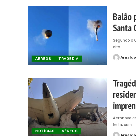
Balão 
Santa 
Segundo o C
oito
...
Arnald
AÉREOS
TRAGÉDIA
Posted
by
Tragéd
residen
impren
Aeronave ca
India, com
...
NOTÍCIAS
AÉREOS
Arnald