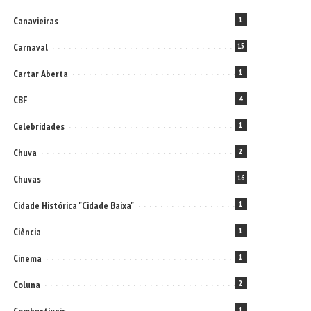
Canavieiras
1
Carnaval
15
Cartar Aberta
1
CBF
4
Celebridades
1
Chuva
2
Chuvas
16
Cidade Histórica "Cidade Baixa"
1
Ciência
1
Cinema
1
Coluna
2
1