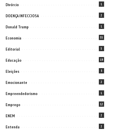
Divórcio
1
DOENÇA INFECCIOSA
2
Donald Trump
1
Economia
55
Editorial
5
Educação
19
Eleições
3
Emocionante
2
Empreendedorismo
1
Emprego
12
ENEM
2
Entenda
2