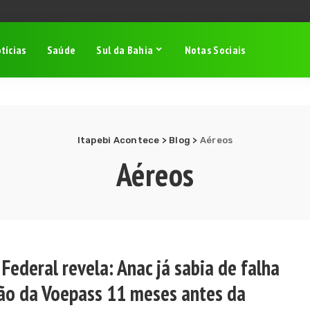
tícias
Saúde
Sul da Bahia
Notas Sociais
Itapebi Acontece
>
Blog
>
Aéreos
Aéreos
 Federal revela: Anac já sabia de falha
ão da Voepass 11 meses antes da