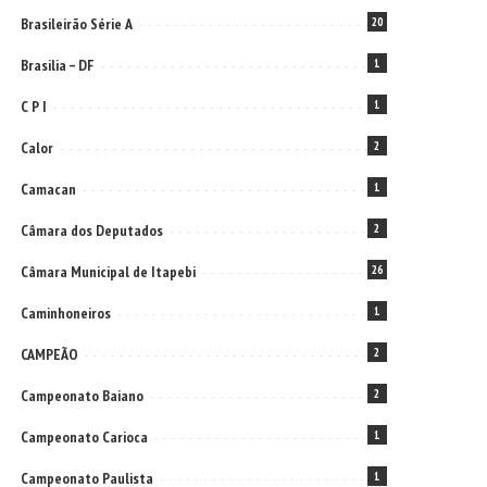
Brasileirão Série A
20
Brasilia – DF
1
C P I
1
Calor
2
Camacan
1
Câmara dos Deputados
2
Câmara Municipal de Itapebi
26
Caminhoneiros
1
CAMPEÃO
2
Campeonato Baiano
2
Campeonato Carioca
1
Campeonato Paulista
1