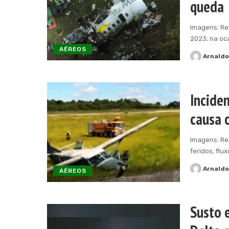
queda
Imagens: R
2023; na oc
AÉREOS
Arnald
Posted
by
Incide
causa 
Imagens: Re
feridos; flu
Arnald
AÉREOS
Posted
by
Susto 