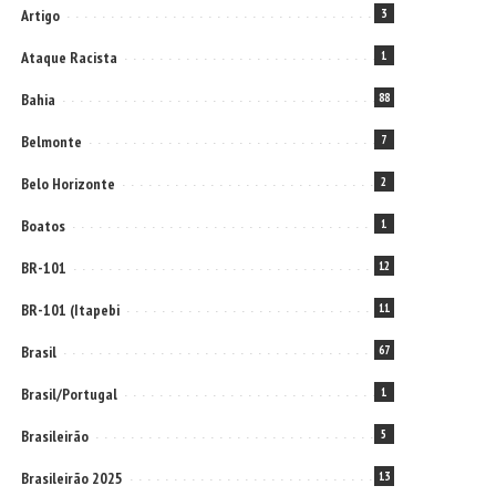
Artigo
3
Ataque Racista
1
Bahia
88
Belmonte
7
Belo Horizonte
2
Boatos
1
BR-101
12
BR-101 (Itapebi
11
Brasil
67
Brasil/Portugal
1
Brasileirão
5
Brasileirão 2025
13