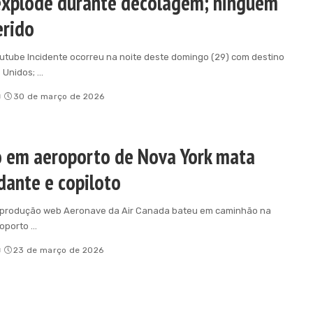
explode durante decolagem; ninguém
erido
utube Incidente ocorreu na noite deste domingo (29) com destino
 Unidos;
...
o
30 de março de 2026
o em aeroporto de Nova York mata
ante e copiloto
eprodução web Aeronave da Air Canada bateu em caminhão na
roporto
...
o
23 de março de 2026