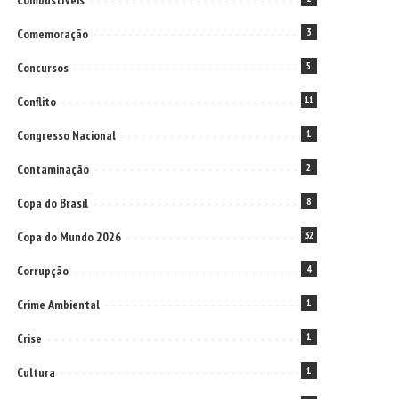
Combustíveis
Comemoração
3
Concursos
5
Conflito
11
Congresso Nacional
1
Contaminação
2
Copa do Brasil
8
Copa do Mundo 2026
32
Corrupção
4
Crime Ambiental
1
Crise
1
Cultura
1