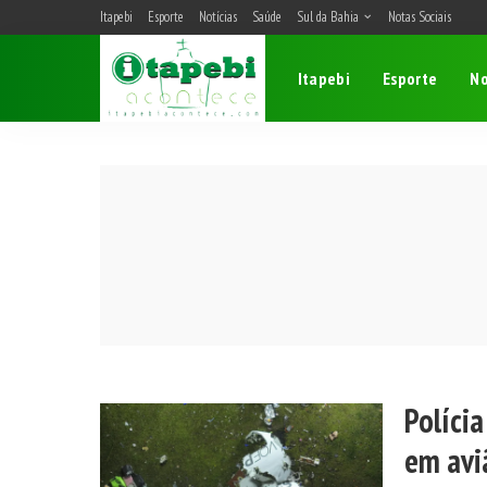
Itapebi
Esporte
Notícias
Saúde
Sul da Bahia
Notas Sociais
Belmonte
Itapebi
Esporte
No
Camacan
Eunápolis
Itagimirim
Itapebi
Porto Seguro
Polícia
em avi