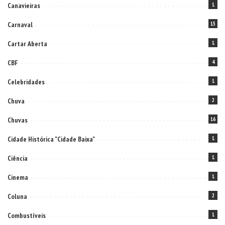
Canavieiras
1
Carnaval
15
Cartar Aberta
1
CBF
4
Celebridades
1
Chuva
2
Chuvas
16
Cidade Histórica "Cidade Baixa"
1
Ciência
1
Cinema
1
Coluna
2
Combustíveis
1