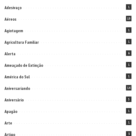
Adesivaço
1
Aéreos
19
Agiotagem
1
Agricultura Familiar
1
Alerta
6
Ameaçado de Extinção
1
América do Sul
1
Aniversariando
14
Aniversário
5
Apagão
1
Arte
1
Artigo
3