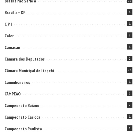
Brasileirão Série A
20
Brasilia – DF
1
C P I
1
Calor
2
Camacan
1
Câmara dos Deputados
2
Câmara Municipal de Itapebi
26
Caminhoneiros
1
CAMPEÃO
2
Campeonato Baiano
2
Campeonato Carioca
1
Campeonato Paulista
1