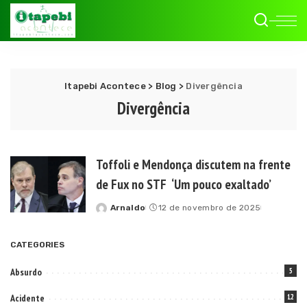
Itapebi Acontece
>
Blog
>
Divergência
Divergência
Toffoli e Mendonça discutem na frente
de Fux no STF ‘Um pouco exaltado’
Arnaldo
12 de novembro de 2025
Posted
by
CATEGORIES
Absurdo
5
Acidente
12