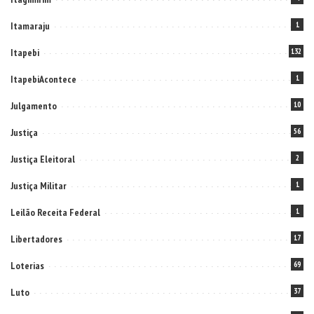
Itamaraju
1
Itapebi
132
ItapebiAcontece
1
Julgamento
10
Justiça
56
Justiça Eleitoral
2
Justiça Militar
1
Leilão Receita Federal
1
Libertadores
17
Loterias
69
Luto
37