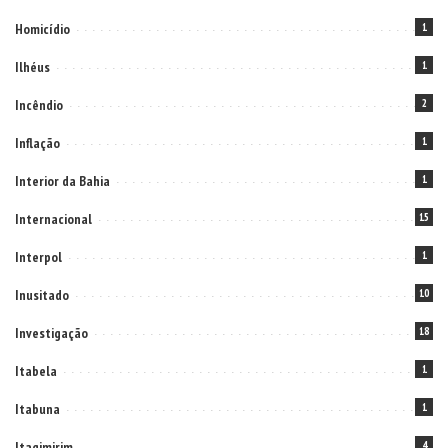
Homicídio
1
Ilhéus
1
Incêndio
2
Inflação
1
Interior da Bahia
1
Internacional
15
Interpol
1
Inusitado
10
Investigação
18
Itabela
1
Itabuna
1
Itagimirim
4