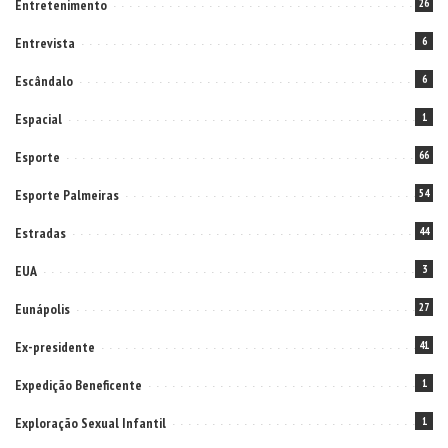
Entretenimento
26
Entrevista
6
Escândalo
6
Espacial
1
Esporte
66
Esporte Palmeiras
54
Estradas
44
EUA
3
Eunápolis
27
Ex-presidente
41
Expedição Beneficente
1
Exploração Sexual Infantil
1