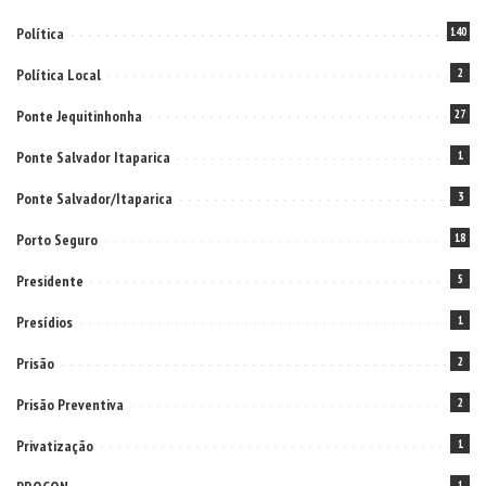
Política
140
Política Local
2
Ponte Jequitinhonha
27
Ponte Salvador Itaparica
1
Ponte Salvador/Itaparica
3
Porto Seguro
18
Presidente
5
Presídios
1
Prisão
2
Prisão Preventiva
2
Privatização
1
1