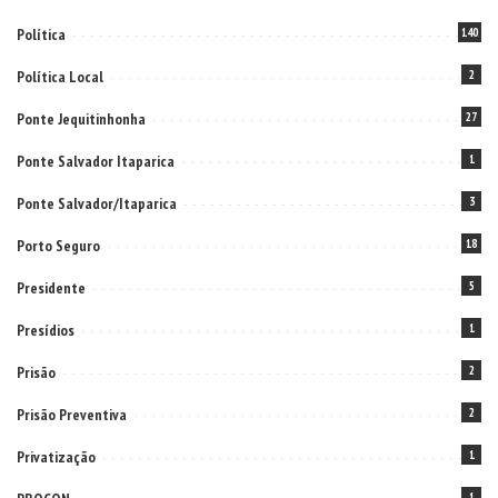
Política
140
Política Local
2
Ponte Jequitinhonha
27
Ponte Salvador Itaparica
1
Ponte Salvador/Itaparica
3
Porto Seguro
18
Presidente
5
Presídios
1
Prisão
2
Prisão Preventiva
2
Privatização
1
1