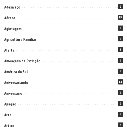
Adesivaço
1
Aéreos
19
Agiotagem
1
Agricultura Familiar
1
Alerta
6
Ameaçado de Extinção
1
América do Sul
1
Aniversariando
14
Aniversário
5
Apagão
1
Arte
1
Artigo
3