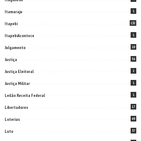
Itamaraju
1
Itapebi
132
ItapebiAcontece
1
Julgamento
10
Justiça
56
Justiça Eleitoral
2
Justiça Militar
1
Leilão Receita Federal
1
Libertadores
17
Loterias
69
Luto
37