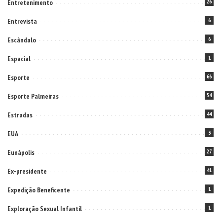
Entretenimento
26
Entrevista
6
Escândalo
6
Espacial
1
Esporte
66
Esporte Palmeiras
54
Estradas
44
EUA
3
Eunápolis
27
Ex-presidente
41
Expedição Beneficente
1
Exploração Sexual Infantil
1