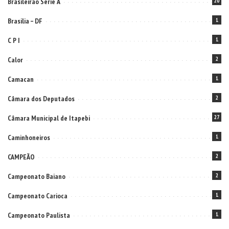
Brasileirão Série A
20
Brasilia – DF
1
C P I
1
Calor
2
Camacan
1
Câmara dos Deputados
2
Câmara Municipal de Itapebi
27
Caminhoneiros
1
CAMPEÃO
2
Campeonato Baiano
2
Campeonato Carioca
1
Campeonato Paulista
1