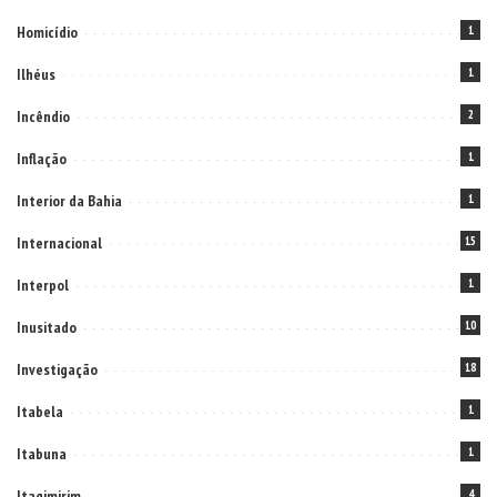
Homicídio
1
Ilhéus
1
Incêndio
2
Inflação
1
Interior da Bahia
1
Internacional
15
Interpol
1
Inusitado
10
Investigação
18
Itabela
1
Itabuna
1
Itagimirim
4