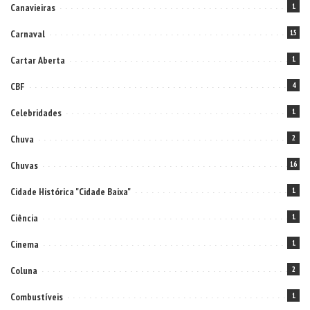
Canavieiras
1
Carnaval
15
Cartar Aberta
1
CBF
4
Celebridades
1
Chuva
2
Chuvas
16
Cidade Histórica "Cidade Baixa"
1
Ciência
1
Cinema
1
Coluna
2
Combustíveis
1