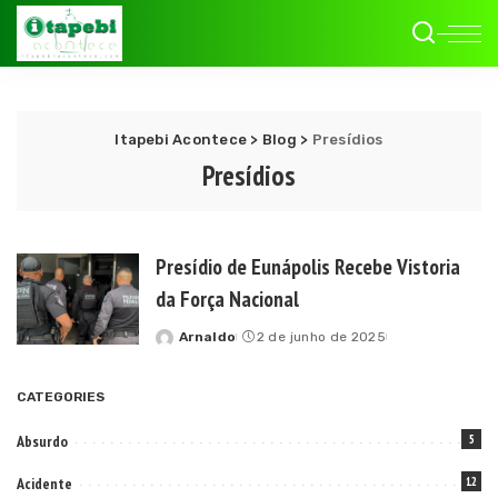
Itapebi Acontece
>
Blog
>
Presídios
Presídios
Presídio de Eunápolis Recebe Vistoria
da Força Nacional
Arnaldo
2 de junho de 2025
Posted
by
CATEGORIES
Absurdo
5
Acidente
12