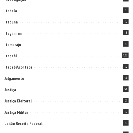
Itabela
1
Itabuna
1
Itagimirim
4
Itamaraju
1
Itapebi
132
ItapebiAcontece
1
Julgamento
10
Justiça
56
Justiça Eleitoral
2
Justiça Militar
1
Leilão Receita Federal
1