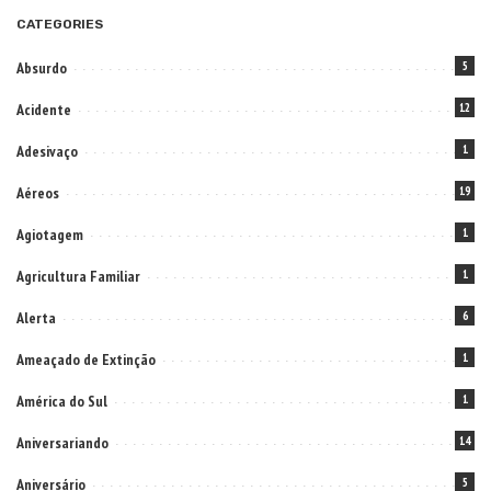
CATEGORIES
Absurdo
5
Acidente
12
Adesivaço
1
Aéreos
19
Agiotagem
1
Agricultura Familiar
1
Alerta
6
Ameaçado de Extinção
1
América do Sul
1
Aniversariando
14
Aniversário
5