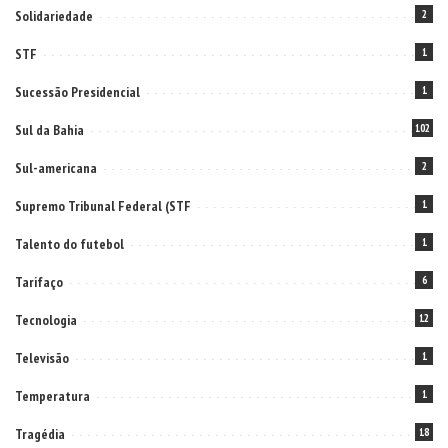
Solidariedade
2
STF
1
Sucessão Presidencial
1
Sul da Bahia
102
Sul-americana
2
Supremo Tribunal Federal (STF
1
Talento do futebol
1
Tarifaço
6
Tecnologia
12
Televisão
1
Temperatura
1
Tragédia
18