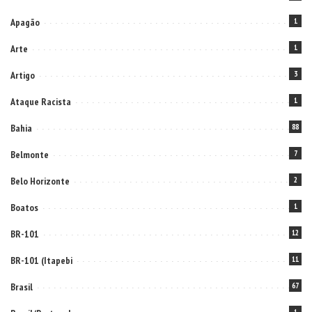
Apagão
1
Arte
1
Artigo
3
Ataque Racista
1
Bahia
88
Belmonte
7
Belo Horizonte
2
Boatos
1
BR-101
12
BR-101 (Itapebi
11
Brasil
67