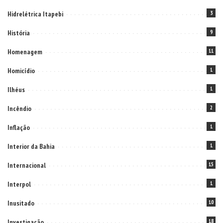
Hidrelétrica Itapebi
3
História
9
Homenagem
11
Homicídio
1
Ilhéus
1
Incêndio
2
Inflação
1
Interior da Bahia
1
Internacional
15
Interpol
1
Inusitado
10
Investigação
18