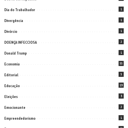
Dia do Trabalhador
1
Divergência
1
Divórcio
1
DOENÇA INFECCIOSA
2
Donald Trump
1
Economia
55
Editorial
5
Educação
19
Eleições
3
Emocionante
2
Empreendedorismo
1