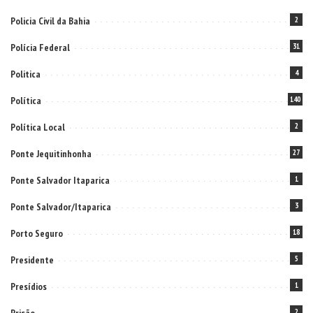
Policia Civil da Bahia
2
Polícia Federal
31
Politica
4
Política
140
Política Local
2
Ponte Jequitinhonha
27
Ponte Salvador Itaparica
1
Ponte Salvador/Itaparica
3
Porto Seguro
18
Presidente
5
Presídios
1
2