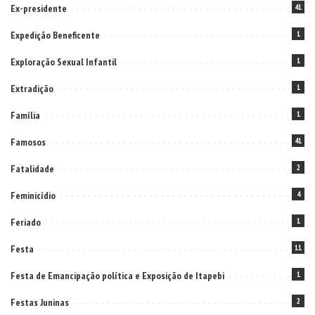
Ex-presidente
41
Expedição Beneficente
1
Exploração Sexual Infantil
1
Extradição
1
Família
1
Famosos
41
Fatalidade
2
Feminicídio
4
Feriado
1
Festa
11
Festa de Emancipação política e Exposição de Itapebi
1
Festas Juninas
2