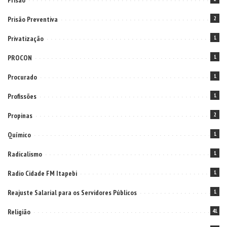
Prisão
Prisão Preventiva
2
Privatização
1
PROCON
1
Procurado
1
Profissões
1
Propinas
2
Químico
1
Radicalismo
1
Radio Cidade FM Itapebi
1
Reajuste Salarial para os Servidores Públicos
1
Religião
41