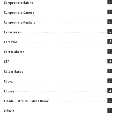
Campeonato Baiano
2
Campeonato Carioca
1
Campeonato Paulista
1
Canavieiras
1
Carnaval
15
Cartar Aberta
1
CBF
4
Celebridades
1
Chuva
2
Chuvas
16
Cidade Histórica "Cidade Baixa"
1
Ciência
1