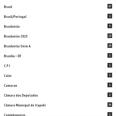
Brasil
67
Brasil/Portugal
1
Brasileirão
5
Brasileirão 2025
13
Brasileirão Série A
20
Brasilia – DF
1
C P I
1
Calor
2
Camacan
1
Câmara dos Deputados
2
Câmara Municipal de Itapebi
26
Caminhoneiros
1