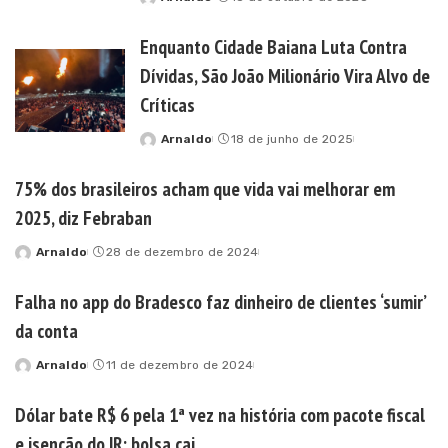
Posted
by
Enquanto Cidade Baiana Luta Contra
Dívidas, São João Milionário Vira Alvo de
Críticas
Arnaldo
18 de junho de 2025
Posted
by
75% dos brasileiros acham que vida vai melhorar em
2025, diz Febraban
Arnaldo
28 de dezembro de 2024
Posted
by
Falha no app do Bradesco faz dinheiro de clientes ‘sumir’
da conta
Arnaldo
11 de dezembro de 2024
Posted
by
Dólar bate R$ 6 pela 1ª vez na história com pacote fiscal
e isenção do IR; bolsa cai