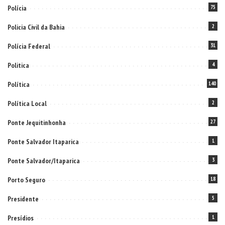
Polícia
75
Policia Civil da Bahia
2
Polícia Federal
31
Politica
4
Política
140
Política Local
2
Ponte Jequitinhonha
27
Ponte Salvador Itaparica
1
Ponte Salvador/Itaparica
3
Porto Seguro
18
Presidente
5
Presídios
1