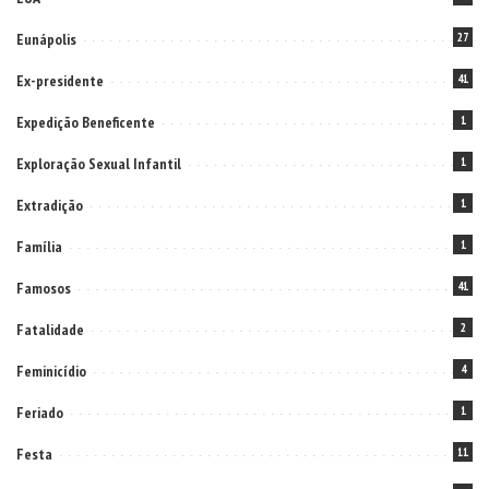
Eunápolis
27
Ex-presidente
41
Expedição Beneficente
1
Exploração Sexual Infantil
1
Extradição
1
Família
1
Famosos
41
Fatalidade
2
Feminicídio
4
Feriado
1
Festa
11