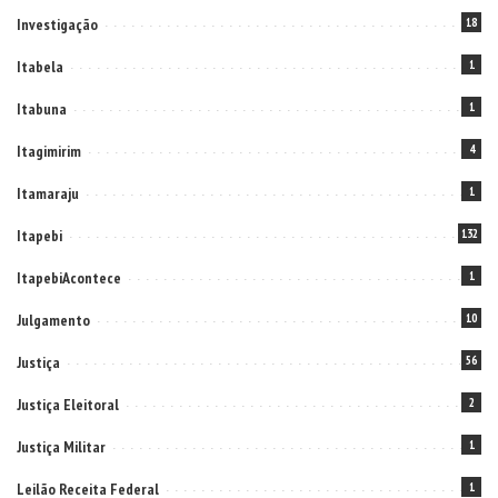
Investigação
18
Itabela
1
Itabuna
1
Itagimirim
4
Itamaraju
1
Itapebi
132
ItapebiAcontece
1
Julgamento
10
Justiça
56
Justiça Eleitoral
2
Justiça Militar
1
Leilão Receita Federal
1