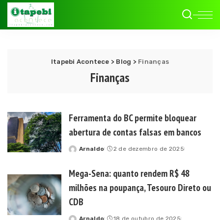
Itapebi Acontece
>
Blog
>
Finanças
Finanças
Ferramenta do BC permite bloquear
abertura de contas falsas em bancos
Arnaldo
2 de dezembro de 2025
Posted
by
Mega-Sena: quanto rendem R$ 48
milhões na poupança, Tesouro Direto ou
CDB
Arnaldo
18 de outubro de 2025