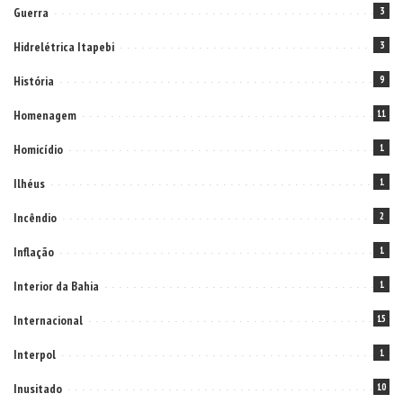
Guerra
3
Hidrelétrica Itapebi
3
História
9
Homenagem
11
Homicídio
1
Ilhéus
1
Incêndio
2
Inflação
1
Interior da Bahia
1
Internacional
15
Interpol
1
Inusitado
10