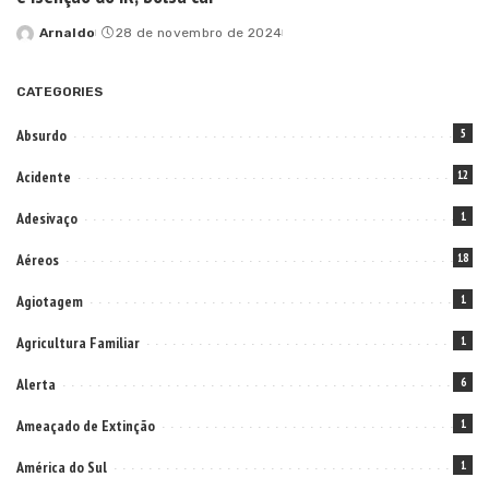
Arnaldo
28 de novembro de 2024
Posted
by
CATEGORIES
Absurdo
5
Acidente
12
Adesivaço
1
Aéreos
18
Agiotagem
1
Agricultura Familiar
1
Alerta
6
Ameaçado de Extinção
1
América do Sul
1