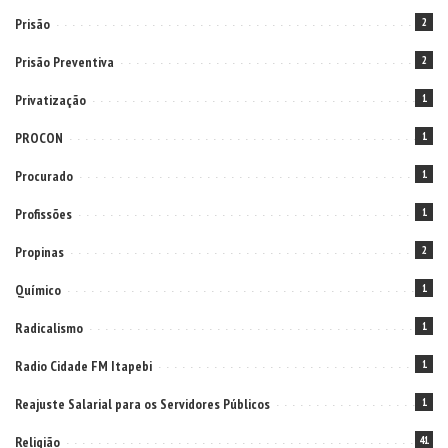
Prisão
2
Prisão Preventiva
2
Privatização
1
PROCON
1
Procurado
1
Profissões
1
Propinas
2
Químico
1
Radicalismo
1
Radio Cidade FM Itapebi
1
Reajuste Salarial para os Servidores Públicos
1
Religião
41