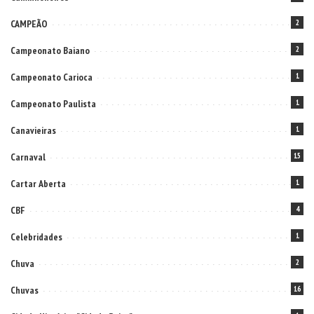
CAMPEÃO
2
Campeonato Baiano
2
Campeonato Carioca
1
Campeonato Paulista
1
Canavieiras
1
Carnaval
15
Cartar Aberta
1
CBF
4
Celebridades
1
Chuva
2
Chuvas
16