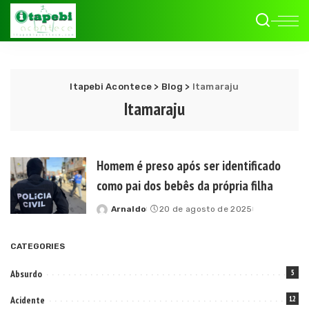
Itapebi Acontece
>
Blog
>
Itamaraju
Itamaraju
Homem é preso após ser identificado
como pai dos bebês da própria filha
Arnaldo
20 de agosto de 2025
Posted
by
CATEGORIES
Absurdo
5
Acidente
12