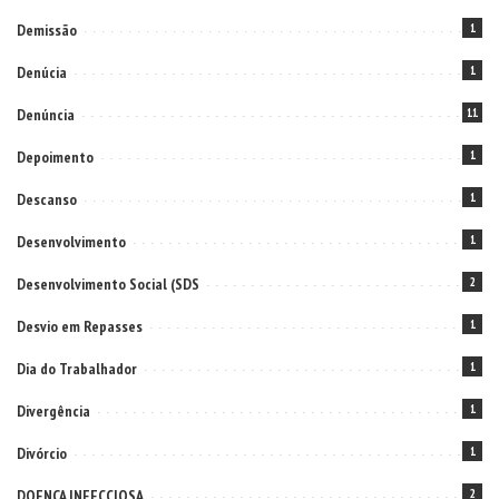
Demissão
1
Denúcia
1
Denúncia
11
Depoimento
1
Descanso
1
Desenvolvimento
1
Desenvolvimento Social (SDS
2
Desvio em Repasses
1
Dia do Trabalhador
1
Divergência
1
Divórcio
1
DOENÇA INFECCIOSA
2