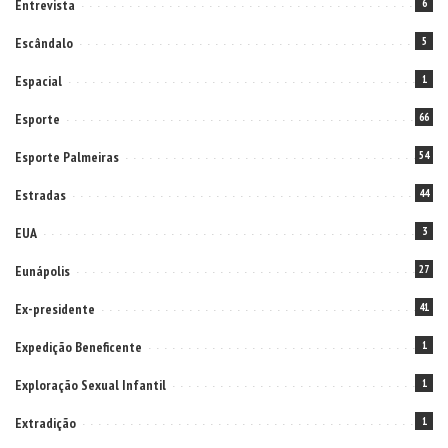
Entrevista
6
Escândalo
5
Espacial
1
Esporte
66
Esporte Palmeiras
54
Estradas
44
EUA
3
Eunápolis
27
Ex-presidente
41
Expedição Beneficente
1
Exploração Sexual Infantil
1
Extradição
1