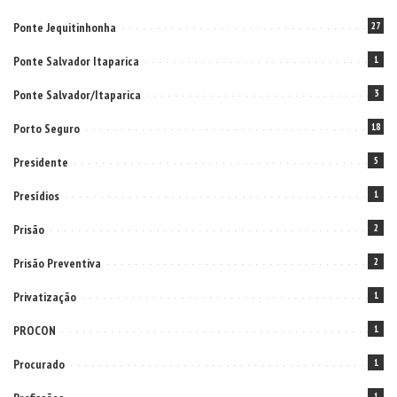
Ponte Jequitinhonha
27
Ponte Salvador Itaparica
1
Ponte Salvador/Itaparica
3
Porto Seguro
18
Presidente
5
Presídios
1
Prisão
2
Prisão Preventiva
2
Privatização
1
PROCON
1
Procurado
1
1