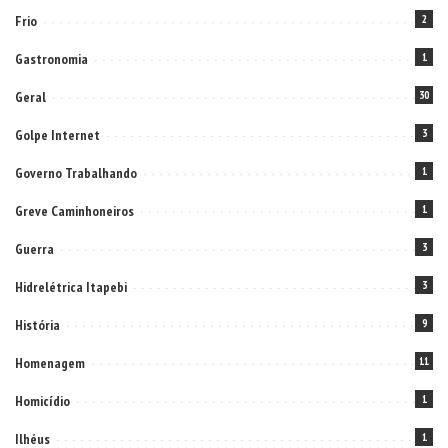
Frio
2
Gastronomia
1
Geral
30
Golpe Internet
3
Governo Trabalhando
1
Greve Caminhoneiros
1
Guerra
3
Hidrelétrica Itapebi
3
História
9
Homenagem
11
Homicídio
1
Ilhéus
1