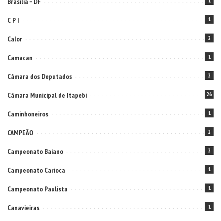
Brasilia – DF
1
C P I
1
Calor
2
Camacan
1
Câmara dos Deputados
2
Câmara Municipal de Itapebi
26
Caminhoneiros
1
CAMPEÃO
2
Campeonato Baiano
2
Campeonato Carioca
1
Campeonato Paulista
1
Canavieiras
1