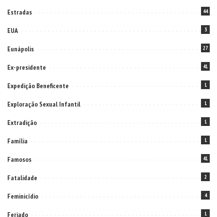
Estradas
44
EUA
3
Eunápolis
27
Ex-presidente
41
Expedição Beneficente
1
Exploração Sexual Infantil
1
Extradição
1
Família
1
Famosos
41
Fatalidade
2
Feminicídio
4
Feriado
1