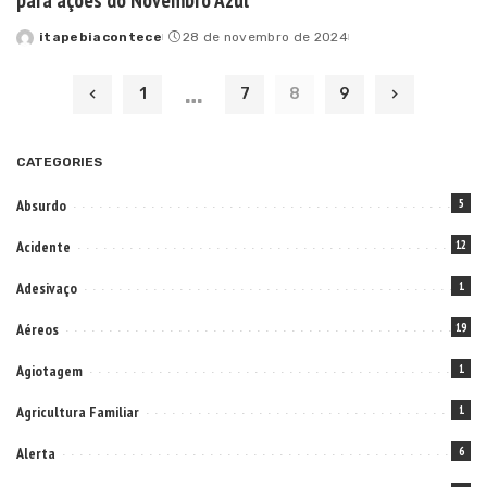
itapebiacontece
28 de novembro de 2024
Posted
by
…
1
7
8
9
CATEGORIES
Absurdo
5
Acidente
12
Adesivaço
1
Aéreos
19
Agiotagem
1
Agricultura Familiar
1
Alerta
6