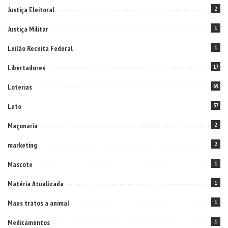
Justiça Eleitoral
2
Justiça Militar
1
Leilão Receita Federal
1
Libertadores
17
Loterias
69
Luto
37
Maçonaria
2
marketing
2
Mascote
1
Matéria Atualizada
1
Maus tratos a animal
1
Medicamentos
1