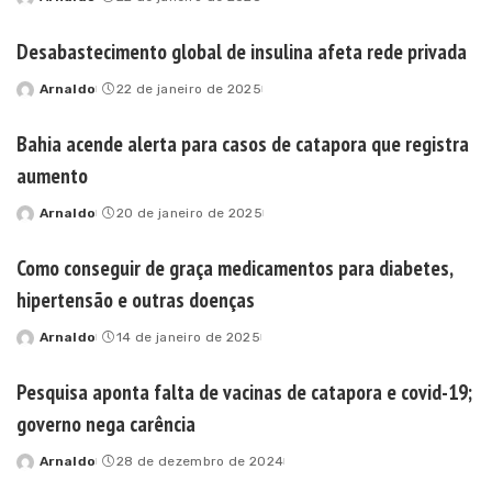
Posted
by
Desabastecimento global de insulina afeta rede privada
Arnaldo
22 de janeiro de 2025
Posted
by
Bahia acende alerta para casos de catapora que registra
aumento
Arnaldo
20 de janeiro de 2025
Posted
by
Como conseguir de graça medicamentos para diabetes,
hipertensão e outras doenças
Arnaldo
14 de janeiro de 2025
Posted
by
Pesquisa aponta falta de vacinas de catapora e covid-19;
governo nega carência
Arnaldo
28 de dezembro de 2024
Posted