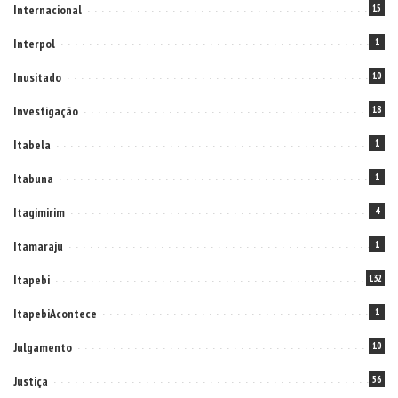
Internacional
15
Interpol
1
Inusitado
10
Investigação
18
Itabela
1
Itabuna
1
Itagimirim
4
Itamaraju
1
Itapebi
132
ItapebiAcontece
1
Julgamento
10
Justiça
56