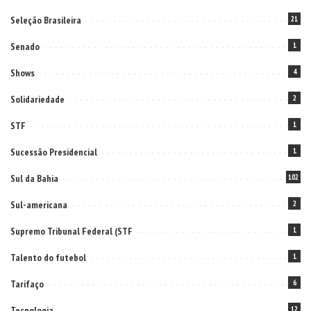
Seleção Brasileira
21
Senado
1
Shows
4
Solidariedade
2
STF
1
Sucessão Presidencial
1
Sul da Bahia
102
Sul-americana
2
Supremo Tribunal Federal (STF
1
Talento do futebol
1
Tarifaço
6
Tecnologia
12