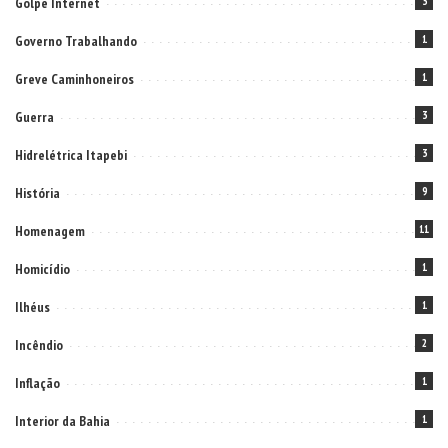
Golpe Internet
3
Governo Trabalhando
1
Greve Caminhoneiros
1
Guerra
3
Hidrelétrica Itapebi
3
História
9
Homenagem
11
Homicídio
1
Ilhéus
1
Incêndio
2
Inflação
1
Interior da Bahia
1