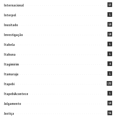
Internacional
15
Interpol
1
Inusitado
10
Investigação
18
Itabela
1
Itabuna
1
Itagimirim
4
Itamaraju
1
Itapebi
132
ItapebiAcontece
1
Julgamento
10
Justiça
56