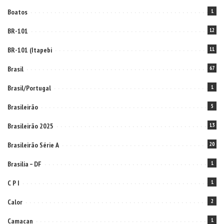
Boatos
1
BR-101
12
BR-101 (Itapebi
11
Brasil
67
Brasil/Portugal
1
Brasileirão
5
Brasileirão 2025
13
Brasileirão Série A
20
Brasilia – DF
1
C P I
1
Calor
2
Camacan
1