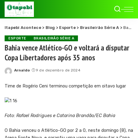
Itapebi Acontece
>
Blog
>
Esporte
>
Brasileirão Série A
>
Bahia vence Atlético-GO e voltará a disputar Copa Libertadores após 35 anos
ESPORTE
BRASILEIRÃO SÉRIE A
Bahia vence Atlético-GO e voltará a disputar
Copa Libertadores após 35 anos
Arnaldo
9 de dezembro de 2024
Posted
by
Time de Rogério Ceni terminou competição em oitavo lugar
Foto: Rafael Rodrigues e Catarina Brandão/EC Bahia
O Bahia venceu o Atlético-GO por 2 a 0, neste domingo (8), na
Arena Fonte Nova, e garantiu uma vaga para disputar a Copa