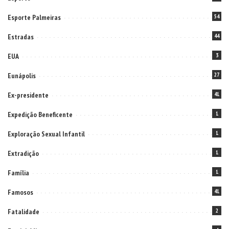
Esporte Palmeiras
54
Estradas
44
EUA
3
Eunápolis
27
Ex-presidente
41
Expedição Beneficente
1
Exploração Sexual Infantil
1
Extradição
1
Família
1
Famosos
41
Fatalidade
2