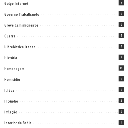
Golpe Internet
3
Governo Trabalhando
1
Greve Caminhoneiros
1
Guerra
3
Hidrelétrica Itapebi
3
História
9
Homenagem
11
Homicídio
1
Ilhéus
1
Incêndio
2
Inflação
1
Interior da Bahia
1