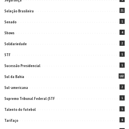
Segurança
Seleção Brasileira
21
Senado
1
Shows
4
Solidariedade
2
STF
1
Sucessão Presidencial
1
Sul da Bahia
102
Sul-americana
2
Supremo Tribunal Federal (STF
1
Talento do futebol
1
Tarifaço
6