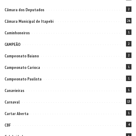
Câmara dos Deputados
2
Câmara Municipal de Itapebi
26
Caminhoneiros
1
CAMPEÃO
2
Campeonato Baiano
2
Campeonato Carioca
1
Campeonato Paulista
1
Canavieiras
1
Carnaval
15
Cartar Aberta
1
CBF
4