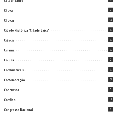
Celebridades
1
Chuva
2
Chuvas
16
Cidade Histórica "Cidade Baixa"
1
Ciência
1
Cinema
1
Coluna
2
Combustíveis
1
Comemoração
3
Concursos
5
Conflito
11
Congresso Nacional
1