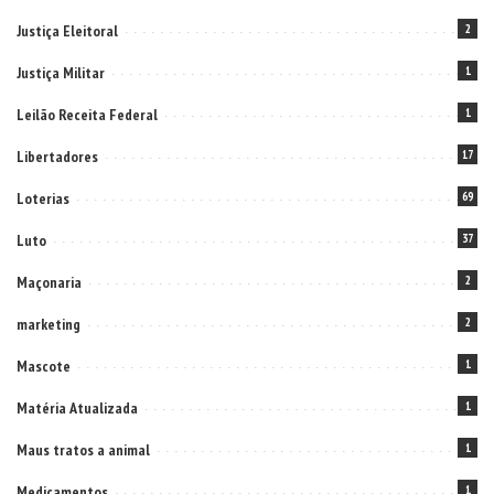
Justiça Eleitoral
2
Justiça Militar
1
Leilão Receita Federal
1
Libertadores
17
Loterias
69
Luto
37
Maçonaria
2
marketing
2
Mascote
1
Matéria Atualizada
1
Maus tratos a animal
1
Medicamentos
1