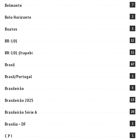
Belmonte
7
Belo Horizonte
2
Boatos
1
BR-101
12
BR-101 (Itapebi
11
Brasil
67
Brasil/Portugal
1
Brasileirão
5
Brasileirão 2025
13
Brasileirão Série A
20
Brasilia – DF
1
C P I
1