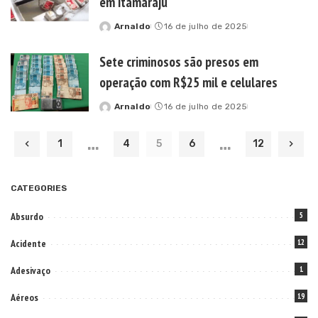
em Itamaraju
Arnaldo
16 de julho de 2025
Posted
by
Sete criminosos são presos em
operação com R$25 mil e celulares
Arnaldo
16 de julho de 2025
Posted
by
…
…
1
4
5
6
12
CATEGORIES
Absurdo
5
Acidente
12
Adesivaço
1
Aéreos
19