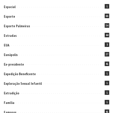
Espacial
1
Esporte
66
Esporte Palmeiras
54
Estradas
44
EUA
3
Eunápolis
27
Ex-presidente
41
Expedição Beneficente
1
Exploração Sexual Infantil
1
Extradição
1
Família
1
Famosos
41