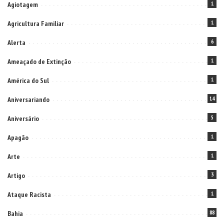
Agiotagem
1
Agricultura Familiar
1
Alerta
6
Ameaçado de Extinção
1
América do Sul
1
Aniversariando
14
Aniversário
5
Apagão
1
Arte
1
Artigo
3
Ataque Racista
1
Bahia
88