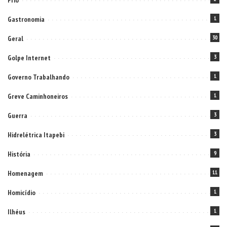
Frio
Gastronomia
1
Geral
30
Golpe Internet
3
Governo Trabalhando
1
Greve Caminhoneiros
1
Guerra
3
Hidrelétrica Itapebi
3
História
9
Homenagem
11
Homicídio
1
Ilhéus
1