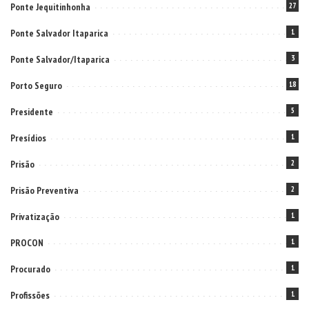
Ponte Jequitinhonha
27
Ponte Salvador Itaparica
1
Ponte Salvador/Itaparica
3
Porto Seguro
18
Presidente
5
Presídios
1
Prisão
2
Prisão Preventiva
2
Privatização
1
PROCON
1
Procurado
1
Profissões
1