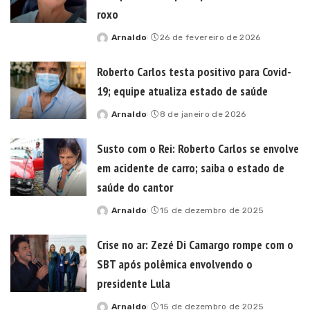
roxo
Arnaldo
26 de fevereiro de 2026
Posted
by
Roberto Carlos testa positivo para Covid-
19; equipe atualiza estado de saúde
Arnaldo
8 de janeiro de 2026
Posted
by
Susto com o Rei: Roberto Carlos se envolve
em acidente de carro; saiba o estado de
saúde do cantor
Arnaldo
15 de dezembro de 2025
Posted
by
Crise no ar: Zezé Di Camargo rompe com o
SBT após polêmica envolvendo o
presidente Lula
Arnaldo
15 de dezembro de 2025