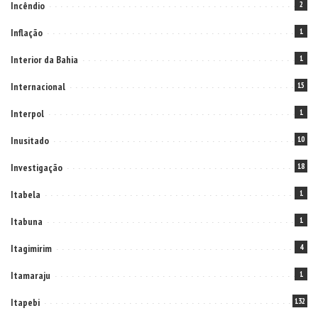
Incêndio
2
Inflação
1
Interior da Bahia
1
Internacional
15
Interpol
1
Inusitado
10
Investigação
18
Itabela
1
Itabuna
1
Itagimirim
4
Itamaraju
1
Itapebi
132