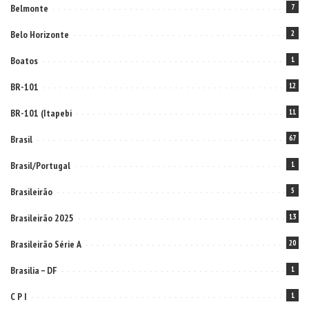
Belmonte
7
Belo Horizonte
2
Boatos
1
BR-101
12
BR-101 (Itapebi
11
Brasil
67
Brasil/Portugal
1
Brasileirão
5
Brasileirão 2025
13
Brasileirão Série A
20
Brasilia – DF
1
C P I
1