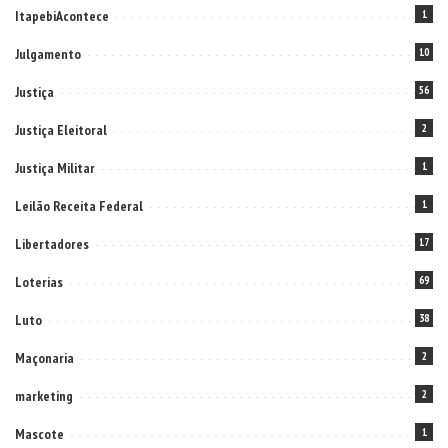
ItapebiAcontece
1
Julgamento
10
Justiça
56
Justiça Eleitoral
2
Justiça Militar
1
Leilão Receita Federal
1
Libertadores
17
Loterias
69
Luto
38
Maçonaria
2
marketing
2
Mascote
1