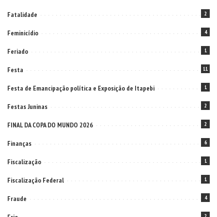
Fatalidade
2
Feminicídio
4
Feriado
1
Festa
11
Festa de Emancipação política e Exposição de Itapebi
1
Festas Juninas
2
FINAL DA COPA DO MUNDO 2026
2
Finanças
6
Fiscalização
1
Fiscalização Federal
1
Fraude
4
2