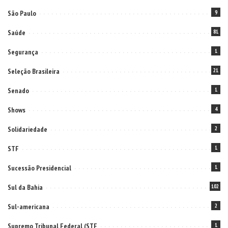
São Paulo
9
Saúde
81
Segurança
1
Seleção Brasileira
21
Senado
1
Shows
4
Solidariedade
2
STF
1
Sucessão Presidencial
1
Sul da Bahia
102
Sul-americana
2
Supremo Tribunal Federal (STF
1