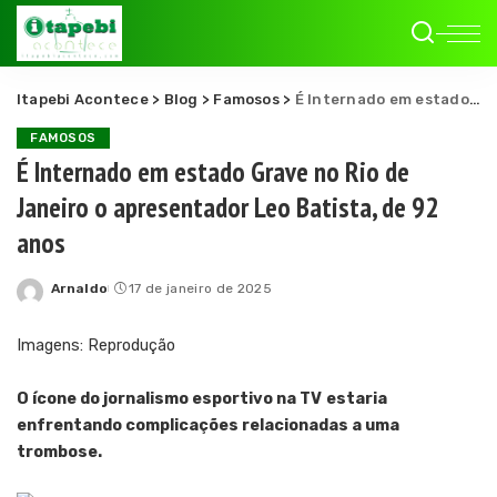
Itapebi Acontece
>
Blog
>
Famosos
>
É Internado em estado Grave no Rio de Janeiro o apresentador Leo Batista, de 92 anos
FAMOSOS
É Internado em estado Grave no Rio de
Janeiro o apresentador Leo Batista, de 92
anos
Arnaldo
17 de janeiro de 2025
Posted
by
Imagens: Reprodução
O ícone do jornalismo esportivo na TV
estaria
enfrentando complicações relacionadas a uma
trombose.