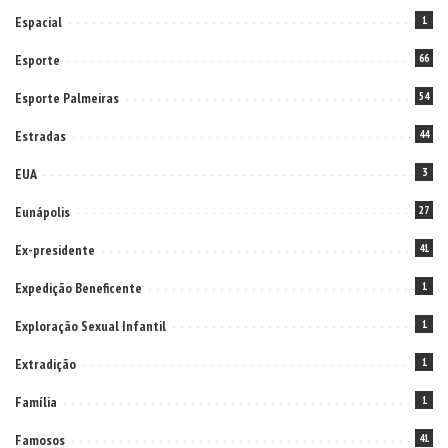
Espacial
1
Esporte
66
Esporte Palmeiras
54
Estradas
44
EUA
3
Eunápolis
27
Ex-presidente
41
Expedição Beneficente
1
Exploração Sexual Infantil
1
Extradição
1
Família
1
Famosos
41