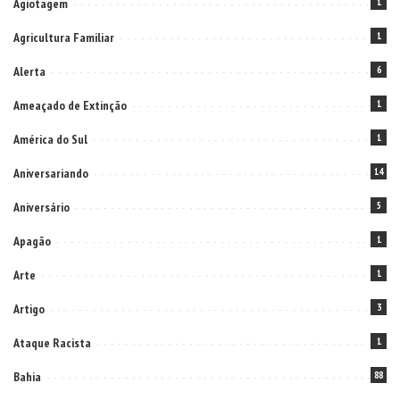
Agiotagem
1
Agricultura Familiar
1
Alerta
6
Ameaçado de Extinção
1
América do Sul
1
Aniversariando
14
Aniversário
5
Apagão
1
Arte
1
Artigo
3
Ataque Racista
1
Bahia
88