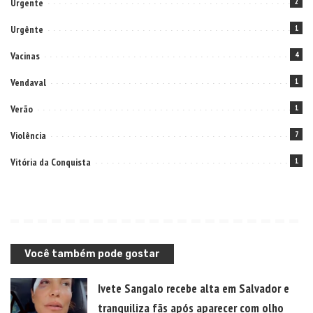
Urgente
2
Urgênte
1
Vacinas
4
Vendaval
1
Verão
1
Violência
7
Vitória da Conquista
1
Você também pode gostar
Ivete Sangalo recebe alta em Salvador e
tranquiliza fãs após aparecer com olho