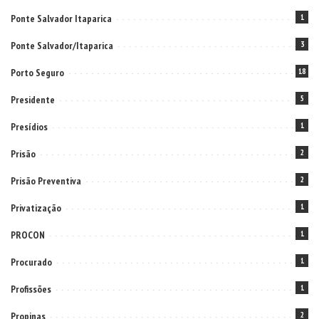
Ponte Salvador Itaparica
1
Ponte Salvador/Itaparica
3
Porto Seguro
18
Presidente
5
Presídios
1
Prisão
2
Prisão Preventiva
2
Privatização
1
PROCON
1
Procurado
1
Profissões
1
Propinas
2