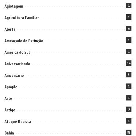
Agiotagem
1
Agricultura Familiar
1
Alerta
6
Ameaçado de Extinção
1
América do Sul
1
Aniversariando
14
Aniversário
5
Apagão
1
Arte
1
Artigo
3
Ataque Racista
1
Bahia
88