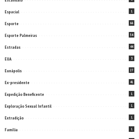
Escândalo
Espacial
1
Esporte
66
Esporte Palmeiras
54
Estradas
44
EUA
3
Eunápolis
27
Ex-presidente
41
Expedição Beneficente
1
Exploração Sexual Infantil
1
Extradição
1
Família
1