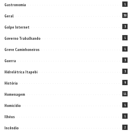
Gastronomia
1
Geral
30
Golpe Internet
3
Governo Trabalhando
1
Greve Caminhoneiros
1
Guerra
3
Hidrelétrica Itapebi
3
História
9
Homenagem
11
Homicídio
1
Ilhéus
1
Incêndio
2