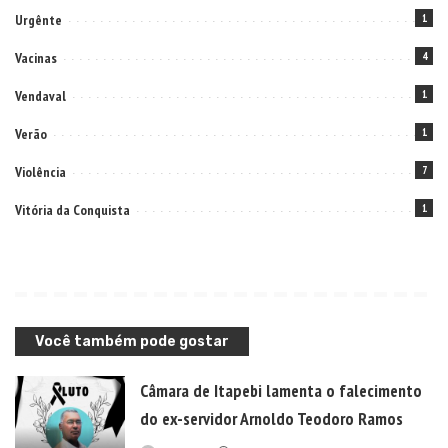
Urgênte
1
Vacinas
4
Vendaval
1
Verão
1
Violência
7
Vitória da Conquista
1
Você também pode gostar
Câmara de Itapebi lamenta o falecimento
do ex-servidor Arnoldo Teodoro Ramos