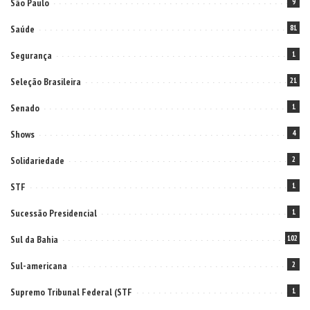
São Paulo
9
Saúde
81
Segurança
1
Seleção Brasileira
21
Senado
1
Shows
4
Solidariedade
2
STF
1
Sucessão Presidencial
1
Sul da Bahia
102
Sul-americana
2
Supremo Tribunal Federal (STF
1