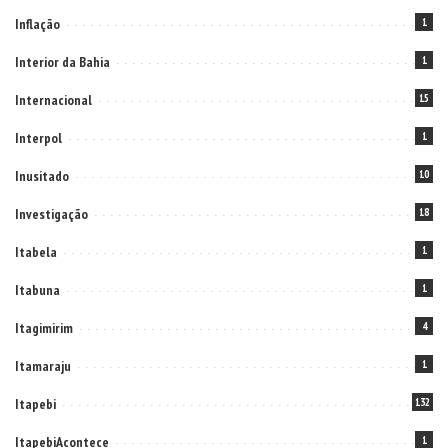
Inflação
1
Interior da Bahia
1
Internacional
15
Interpol
1
Inusitado
10
Investigação
18
Itabela
1
Itabuna
1
Itagimirim
4
Itamaraju
1
Itapebi
132
ItapebiAcontece
1