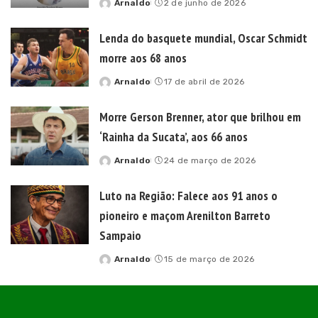
Arnaldo
2 de junho de 2026
Posted
by
Lenda do basquete mundial, Oscar Schmidt
morre aos 68 anos
Arnaldo
17 de abril de 2026
Posted
by
Morre Gerson Brenner, ator que brilhou em
‘Rainha da Sucata’, aos 66 anos
Arnaldo
24 de março de 2026
Posted
by
Luto na Região: Falece aos 91 anos o
pioneiro e maçom Arenilton Barreto
Sampaio
Arnaldo
15 de março de 2026
Posted
by