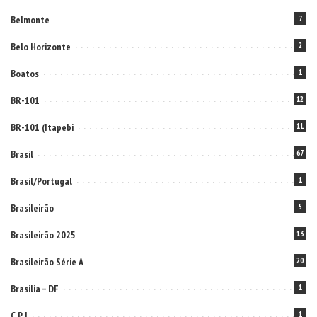
Belmonte
7
Belo Horizonte
2
Boatos
1
BR-101
12
BR-101 (Itapebi
11
Brasil
67
Brasil/Portugal
1
Brasileirão
5
Brasileirão 2025
13
Brasileirão Série A
20
Brasilia – DF
1
C P I
1