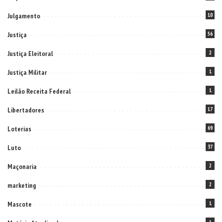
Julgamento
10
Justiça
56
Justiça Eleitoral
2
Justiça Militar
1
Leilão Receita Federal
1
Libertadores
17
Loterias
69
Luto
37
Maçonaria
2
marketing
2
Mascote
1