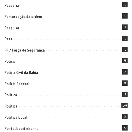
Pecuária
1
Perturbação da ordem
1
Pesquisa
3
Pets
1
PF / Força de Segurança
1
Polícia
75
Policia Civil da Bahia
2
Polícia Federal
31
Politica
4
Política
140
Política Local
2
Ponte Jequitinhonha
27