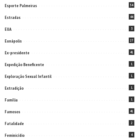
Esporte Palmeiras
54
Estradas
44
EUA
3
Eunápolis
27
Ex-presidente
41
Expedição Beneficente
1
Exploração Sexual Infantil
1
Extradição
1
Família
1
Famosos
41
Fatalidade
2
Feminicídio
4