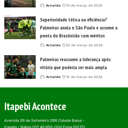
Arnaldo
31 de março de 2026
Posted
by
Superioridade tática ou eficiência?
Palmeiras anula o São Paulo e assume a
ponta do Brasileirão com méritos
Arnaldo
22 de março de 2026
Posted
by
Palmeiras reassume a liderança após
vitória que poderia ser mais ampla
Arnaldo
19 de março de 2026
Posted
by
Itapebi Acontece
Avenida 28 de Setembro 288 Cidade Baixa -
Itapebi - Bahia CEP 45.855-000 Fone 55(73)