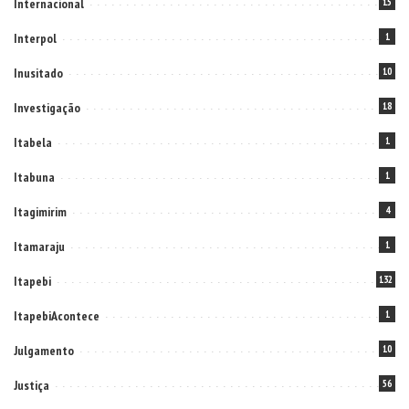
Internacional
15
Interpol
1
Inusitado
10
Investigação
18
Itabela
1
Itabuna
1
Itagimirim
4
Itamaraju
1
Itapebi
132
ItapebiAcontece
1
Julgamento
10
Justiça
56