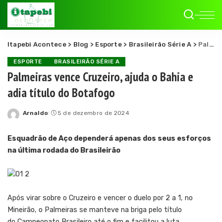
Itapebi Acontece
>
Blog
>
Esporte
>
Brasileirão Série A
>
Palmeiras vence Cruzeiro, ajuda o Bahia e adia título do Botafogo
ESPORTE
BRASILEIRÃO SÉRIE A
Palmeiras vence Cruzeiro, ajuda o Bahia e
adia título do Botafogo
Arnaldo
5 de dezembro de 2024
Posted
by
Esquadrão de Aço dependerá apenas dos seus esforços
na última rodada do Brasileirão
Após virar sobre o Cruzeiro e vencer o duelo por 2 a 1, no
Mineirão, o Palmeiras se manteve na briga pelo título
do Campeonato Brasileiro até o fim e facilitou a luta