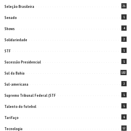
Seleção Brasileira
21
Senado
1
Shows
4
Solidariedade
2
STF
1
Sucessão Presidencial
1
Sul da Bahia
102
Sul-americana
2
Supremo Tribunal Federal (STF
1
Talento do futebol
1
Tarifaço
6
Tecnologia
12