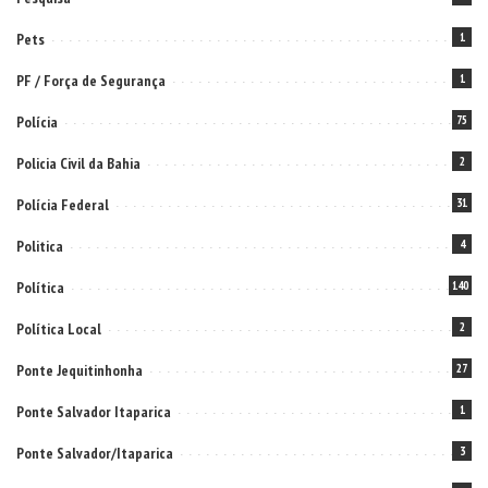
Pets
1
PF / Força de Segurança
1
Polícia
75
Policia Civil da Bahia
2
Polícia Federal
31
Politica
4
Política
140
Política Local
2
Ponte Jequitinhonha
27
Ponte Salvador Itaparica
1
Ponte Salvador/Itaparica
3