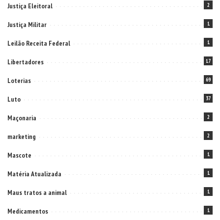
Justiça Eleitoral
2
Justiça Militar
1
Leilão Receita Federal
1
Libertadores
17
Loterias
69
Luto
37
Maçonaria
2
marketing
2
Mascote
1
Matéria Atualizada
1
Maus tratos a animal
1
Medicamentos
1