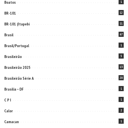
Boatos
1
BR-101
12
BR-101 (Itapebi
11
Brasil
67
Brasil/Portugal
1
Brasileirão
5
Brasileirão 2025
13
Brasileirão Série A
20
Brasilia – DF
1
C P I
1
Calor
2
Camacan
1