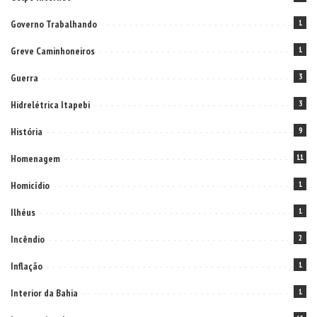
Governo Trabalhando
1
Greve Caminhoneiros
1
Guerra
3
Hidrelétrica Itapebi
3
História
9
Homenagem
11
Homicídio
1
Ilhéus
1
Incêndio
2
Inflação
1
Interior da Bahia
1