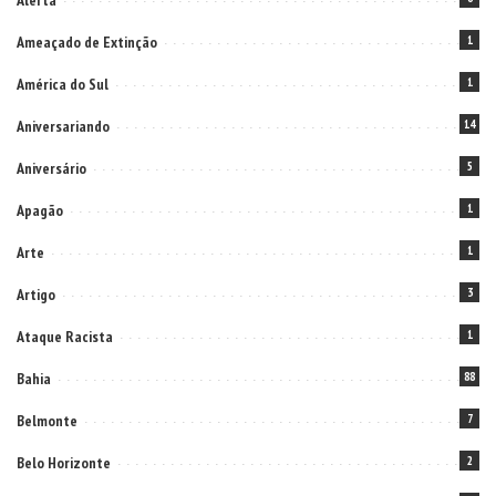
Alerta
Ameaçado de Extinção
1
América do Sul
1
Aniversariando
14
Aniversário
5
Apagão
1
Arte
1
Artigo
3
Ataque Racista
1
Bahia
88
Belmonte
7
Belo Horizonte
2