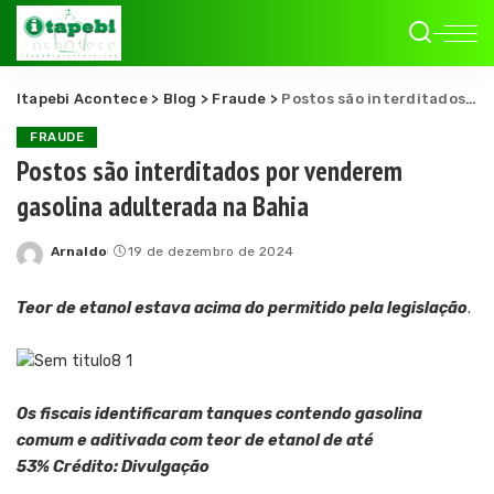
Itapebi Acontece
>
Blog
>
Fraude
>
Postos são interditados por venderem gasolina adulterada na Bahia
FRAUDE
Postos são interditados por venderem
gasolina adulterada na Bahia
Arnaldo
19 de dezembro de 2024
Posted
by
Teor de etanol estava acima do permitido pela legislação
.
Os fiscais identificaram tanques contendo gasolina
comum e aditivada com teor de etanol de até
53% Crédito: Divulgação