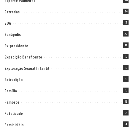
Esporte Palmeiras
54
Estradas
44
EUA
3
Eunápolis
27
Ex-presidente
41
Expedição Beneficente
1
Exploração Sexual Infantil
1
Extradição
1
Família
1
Famosos
41
Fatalidade
2
Feminicídio
4