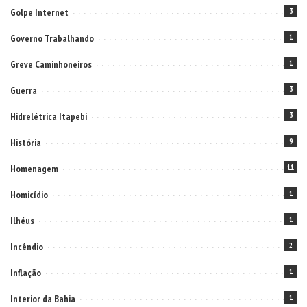
Golpe Internet
3
Governo Trabalhando
1
Greve Caminhoneiros
1
Guerra
3
Hidrelétrica Itapebi
3
História
9
Homenagem
11
Homicídio
1
Ilhéus
1
Incêndio
2
Inflação
1
Interior da Bahia
1