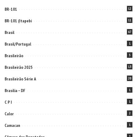
BR-101
12
BR-101 (Itapebi
11
Brasil
67
Brasil/Portugal
1
Brasileirão
5
Brasileirão 2025
13
Brasileirão Série A
20
Brasilia – DF
1
C P I
1
Calor
2
Camacan
1
2