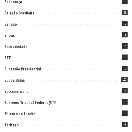
Segurança
1
Seleção Brasileira
21
Senado
1
Shows
4
Solidariedade
2
STF
1
Sucessão Presidencial
1
Sul da Bahia
102
Sul-americana
2
Supremo Tribunal Federal (STF
1
Talento do futebol
1
Tarifaço
6