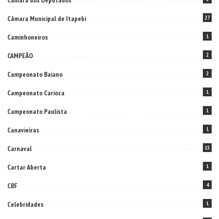
Câmara dos Deputados
Câmara Municipal de Itapebi
27
Caminhoneiros
1
CAMPEÃO
2
Campeonato Baiano
2
Campeonato Carioca
1
Campeonato Paulista
1
Canavieiras
1
Carnaval
15
Cartar Aberta
1
CBF
4
Celebridades
1