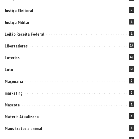
Justiça Eleitoral
2
Justiça Militar
1
Leilão Receita Federal
1
Libertadores
17
Loterias
69
Luto
38
Maçonaria
2
marketing
2
Mascote
1
Matéria Atualizada
1
Maus tratos a animal
1