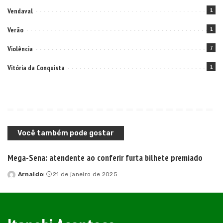
Vendaval
1
Verão
1
Violência
7
Vitória da Conquista
1
Você também pode gostar
Mega-Sena: atendente ao conferir furta bilhete premiado
Arnaldo
21 de janeiro de 2025
Posted
by