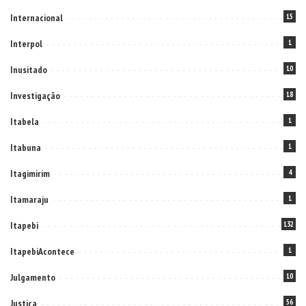
Internacional
15
Interpol
1
Inusitado
10
Investigação
18
Itabela
1
Itabuna
1
Itagimirim
4
Itamaraju
1
Itapebi
132
ItapebiAcontece
1
Julgamento
10
Justiça
56