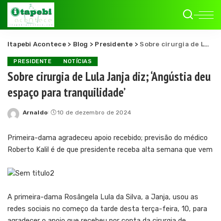
Itapebi Acontece
>
Blog
>
Presidente
>
Sobre cirurgia de Lula Janja diz; ‘Angústia deu espaço para tranquilidade’
PRESIDENTE
NOTÍCIAS
Sobre cirurgia de Lula Janja diz; ‘Angústia deu
espaço para tranquilidade’
Arnaldo
10 de dezembro de 2024
Posted
by
Primeira-dama agradeceu apoio recebido; previsão do médico
Roberto Kalil é de que presidente receba alta semana que vem
A primeira-dama Rosângela Lula da Silva, a Janja, usou as
redes sociais no começo da tarde desta terça-feira, 10, para
agradecer o apoio que recebeu por conta da cirurgia de