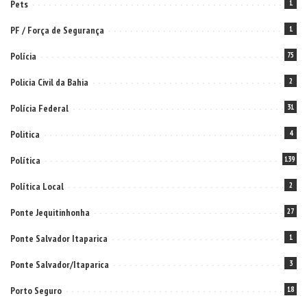
Pets
1
PF / Força de Segurança
1
Polícia
75
Policia Civil da Bahia
2
Polícia Federal
31
Politica
4
Política
139
Política Local
2
Ponte Jequitinhonha
27
Ponte Salvador Itaparica
1
Ponte Salvador/Itaparica
3
Porto Seguro
18