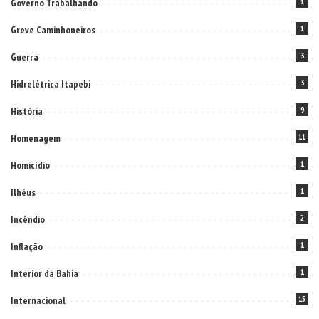
Governo Trabalhando
1
Greve Caminhoneiros
1
Guerra
3
Hidrelétrica Itapebi
3
História
9
Homenagem
11
Homicídio
1
Ilhéus
1
Incêndio
2
Inflação
1
Interior da Bahia
1
Internacional
15