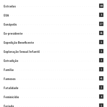
Estradas
44
EUA
3
Eunápolis
27
Ex-presidente
41
Expedição Beneficente
1
Exploração Sexual Infantil
1
Extradição
1
Família
1
Famosos
41
Fatalidade
2
Feminicídio
4
Feriado
1