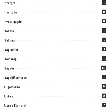
Interpol
1
Inusitado
10
Investigação
18
Itabela
1
Itabuna
1
Itagimirim
4
Itamaraju
1
Itapebi
132
ItapebiAcontece
1
Julgamento
10
Justiça
56
Justiça Eleitoral
2