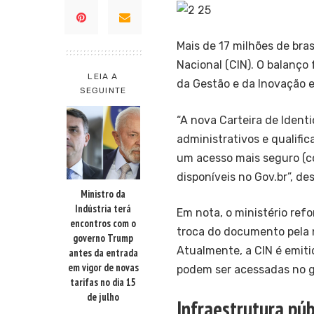
Mais de 17 milhões de bra
Nacional (CIN). O balanço 
LEIA A
da Gestão e da Inovação e
SEGUINTE
“A nova Carteira de Ident
administrativos e qualifica
um acesso mais seguro (co
disponíveis no Gov.br”, de
Ministro da
Indústria terá
Em nota, o ministério refo
encontros com o
troca do documento pela n
governo Trump
Atualmente, a CIN é emiti
antes da entrada
em vigor de novas
podem ser acessadas no
g
tarifas no dia 15
de julho
Infraestrutura púb