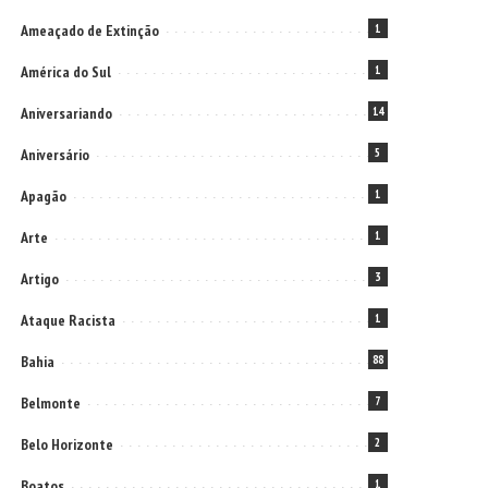
Ameaçado de Extinção
1
América do Sul
1
Aniversariando
14
Aniversário
5
Apagão
1
Arte
1
Artigo
3
Ataque Racista
1
Bahia
88
Belmonte
7
Belo Horizonte
2
Boatos
1