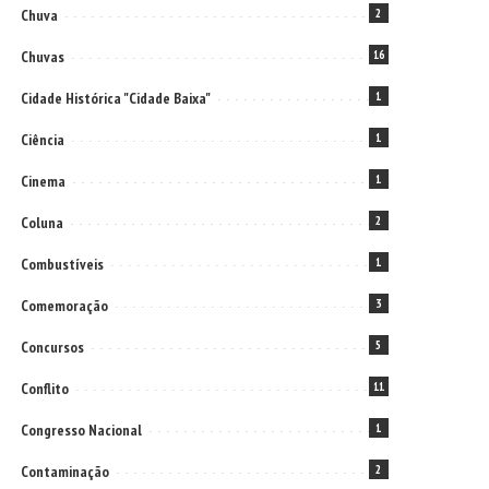
Chuva
2
Chuvas
16
Cidade Histórica "Cidade Baixa"
1
Ciência
1
Cinema
1
Coluna
2
Combustíveis
1
Comemoração
3
Concursos
5
Conflito
11
Congresso Nacional
1
Contaminação
2