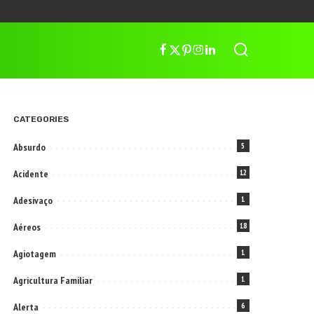
CATEGORIES
Absurdo
5
Acidente
12
Adesivaço
1
Aéreos
18
Agiotagem
1
Agricultura Familiar
1
Alerta
6