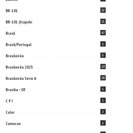
BR-101
12
BR-101 (Itapebi
11
Brasil
67
Brasil/Portugal
1
Brasileirão
5
Brasileirão 2025
13
Brasileirão Série A
20
Brasilia – DF
1
C P I
1
Calor
2
Camacan
1