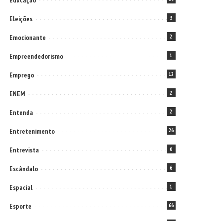
Educação
Eleições
3
Emocionante
2
Empreendedorismo
1
Emprego
12
ENEM
2
Entenda
2
Entretenimento
26
Entrevista
6
Escândalo
6
Espacial
1
Esporte
66