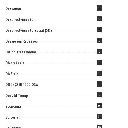
Descanso
1
Desenvolvimento
1
Desenvolvimento Social (SDS
2
Desvio em Repasses
1
Dia do Trabalhador
1
Divergência
1
Divórcio
1
DOENÇA INFECCIOSA
2
Donald Trump
1
Economia
55
Editorial
5
19