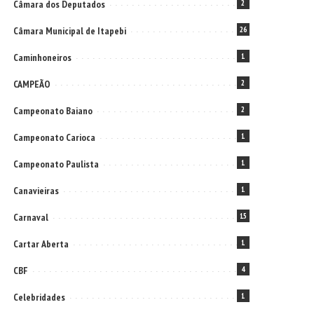
Câmara dos Deputados
2
Câmara Municipal de Itapebi
26
Caminhoneiros
1
CAMPEÃO
2
Campeonato Baiano
2
Campeonato Carioca
1
Campeonato Paulista
1
Canavieiras
1
Carnaval
15
Cartar Aberta
1
CBF
4
Celebridades
1