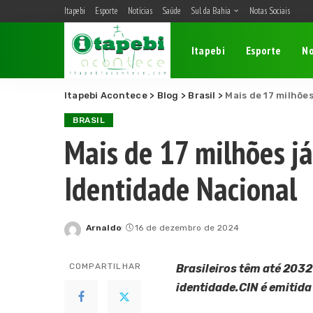
Itapebi
Esporte
Notícias
Saúde
Sul da Bahia
Notas Sociais
Belmonte
Itapebi
Esporte
No
Camacan
Eunápolis
Itapebi Acontece
>
Blog
>
Brasil
>
Mais de 17 milhões
Itagimirim
Itapebi
BRASIL
Mais de 17 milhões já
Porto Seguro
Identidade Nacional
Arnaldo
16 de dezembro de 2024
Posted
by
COMPARTILHAR
Brasileiros têm até 2032
identidade.CIN é emitida